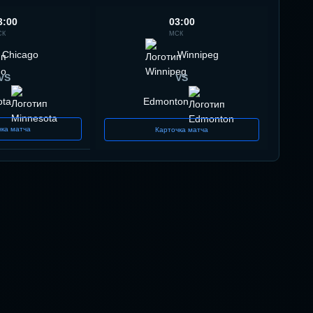
3:00
03:00
СК
МСК
Chicago
Winnipeg
VS
VS
ota
Edmonton
чка матча
Карточка матча