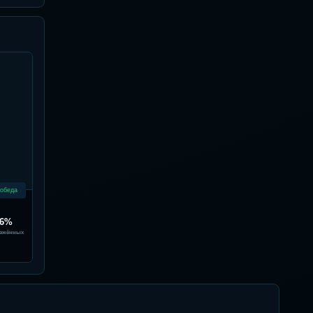
обеда
96%
ажённых