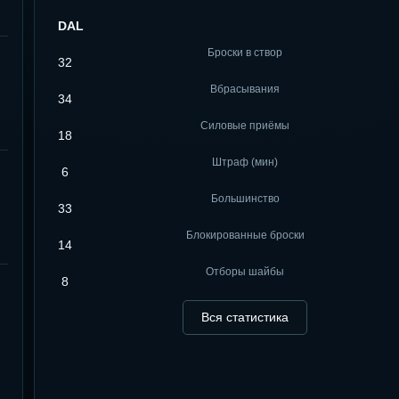
DAL
Броски в створ
32
Вбрасывания
34
Силовые приёмы
18
Штраф (мин)
6
Большинство
33
Блокированные броски
14
Отборы шайбы
8
Вся статистика