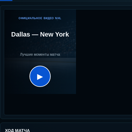
ОФИЦИАЛЬНОЕ ВИДЕО NHL
Dallas
—
New York
Лучшие моменты матча
▶
ХОД МАТЧА