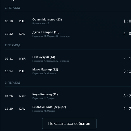
1
ПЕРИОД
Остин Мэттьюс (23)
1 : 0
05:18
DAL
Бросок с кистей
Джон Таварес (18)
2 : 0
13:42
DAL
Передачи: М. Марнер, В. Нюландер
2
ПЕРИОД
Ник Сузуки (14)
2 : 1
07:31
NYR
Передачи: К. Кофилд, М. Матесон
Митч Марнер (12)
3 : 1
15:54
DAL
Передача: О. Мэттьюс
3
ПЕРИОД
Коул Кофилд (11)
3 : 2
04:26
NYR
Передача: Н. Сузуки
Вильям Нюландер (27)
4 : 2
17:29
DAL
Передача: М. Марнер
Показать все события