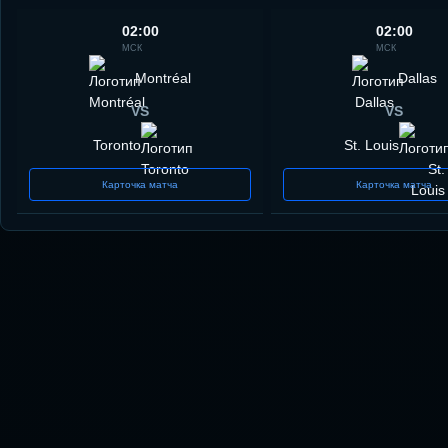
02:00
02:00
МСК
МСК
Montréal
Dallas
VS
VS
Toronto
St. Louis
Карточка матча
Карточка матча