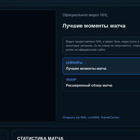
Официальное видео NHL
Лучшие моменты матча
Видео предоставлено NHL и может быть недоступно в
некоторых регионах. Если плеер не запускается, откро
ролик на официальном сайте.
ХАЙЛАЙТЫ
Лучшие моменты матча
ОБЗОР
Расширенный обзор матча
Открыть на NHL.com
NHL GameCenter
СТАТИСТИКА МАТЧА