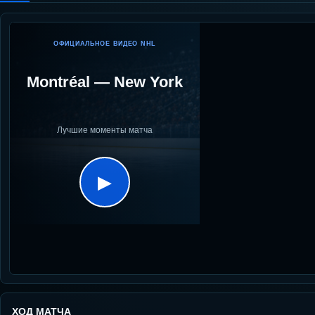
ОФИЦИАЛЬНОЕ ВИДЕО NHL
Montréal
—
New York
Лучшие моменты матча
▶
ХОД МАТЧА