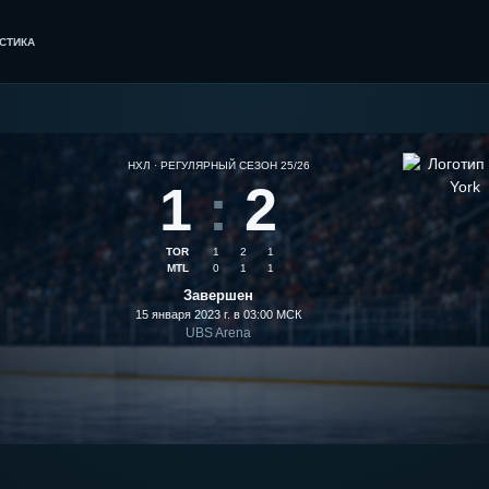
СТИКА
НХЛ · РЕГУЛЯРНЫЙ СЕЗОН 25/26
1
:
2
TOR
1
2
1
MTL
0
1
1
Завершен
15 января 2023 г. в 03:00
МСК
UBS Arena