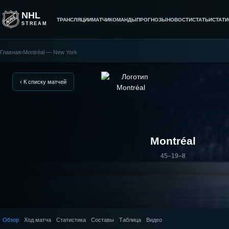
NHL
ТРАНСЛЯЦИИ
МАТЧИ
КОМАНДЫ
ПРОГНОЗЫ
НОВОСТИ
СТАТЬИ
СТАТИ
STREAM
Главная
›
Montréal — New York
New
York
‹ К списку матчей
—
Montréal:
Montréal
результат
45–19–8
матча
Обзор
Ход матча
Статистика
Составы
Таблица
Видео