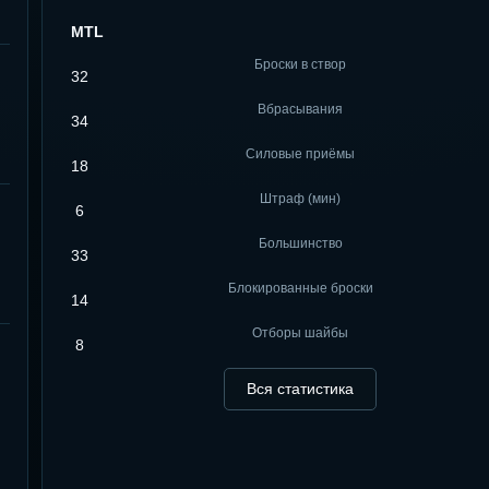
MTL
Броски в створ
32
Вбрасывания
34
Силовые приёмы
18
Штраф (мин)
6
Большинство
33
Блокированные броски
14
Отборы шайбы
8
Вся статистика