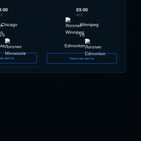
3:00
03:00
СК
МСК
Chicago
Winnipeg
VS
VS
ota
Edmonton
чка матча
Карточка матча