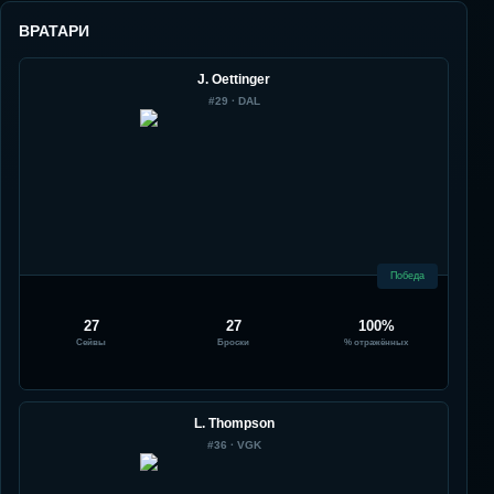
ВРАТАРИ
J. Oettinger
#
29
·
DAL
Победа
27
27
100%
Сейвы
Броски
% отражённых
L. Thompson
#
36
·
VGK