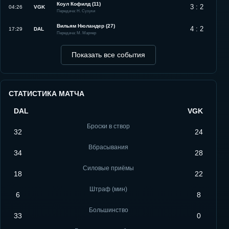
Коул Кофилд (11)
3 : 2
04:26
VGK
Передача: Н. Сузуки
Вильям Нюландер (27)
4 : 2
17:29
DAL
Передача: М. Марнер
Показать все события
СТАТИСТИКА МАТЧА
DAL
VGK
Броски в створ
32
24
Вбрасывания
34
28
Силовые приёмы
18
22
Штраф (мин)
6
8
Большинство
33
0