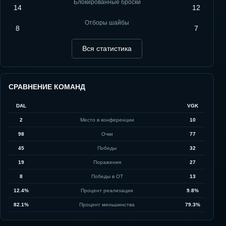
Блокированные броски
14
12
Отборы шайбы
8
7
Вся статистика
СРАВНЕНИЕ КОМАНД
DAL
VGK
2
Место в конференции
10
98
Очки
77
45
Победы
32
19
Поражения
27
8
Победы в ОТ
13
12.4%
Процент реализации
9.8%
82.1%
Процент меньшинства
79.3%