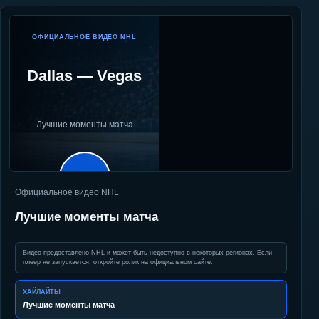
ОФИЦИАЛЬНОЕ ВИДЕО NHL
Dallas
—
Vegas
Лучшие моменты матча
▶
Официальное видео NHL
Лучшие моменты матча
Видео предоставлено NHL и может быть недоступно в некоторых регионах. Если
плеер не запускается, откройте ролик на официальном сайте.
ХАЙЛАЙТЫ
Лучшие моменты матча