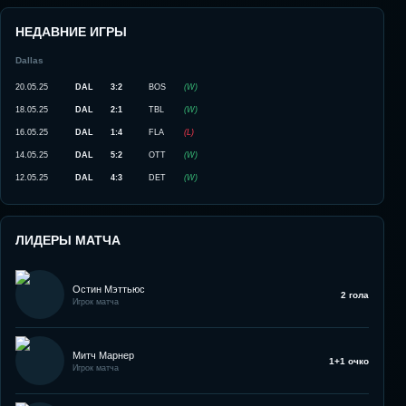
НЕДАВНИЕ ИГРЫ
Dallas
20.05.25
DAL
3:2
BOS
(
W
)
18.05.25
DAL
2:1
TBL
(
W
)
16.05.25
DAL
1:4
FLA
(
L
)
14.05.25
DAL
5:2
OTT
(
W
)
12.05.25
DAL
4:3
DET
(
W
)
ЛИДЕРЫ МАТЧА
Остин Мэттьюс
2 гола
Игрок матча
Митч Марнер
1+1 очко
Игрок матча