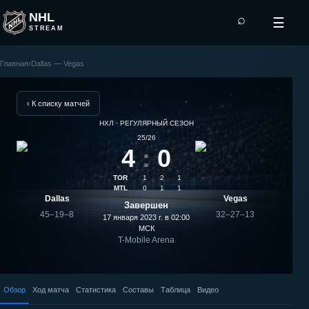
NHL
⌕
☰
STREAM
Главная
›
Dallas — Vegas
Vegas
—
‹ К списку матчей
НХЛ · РЕГУЛЯРНЫЙ СЕЗОН
Dallas:
25/26
4
:
0
результат
TOR
1
2
1
матча
MTL
0
1
1
Dallas
Vegas
Завершен
45–19–8
32–27–13
17 января 2023 г. в 02:00
МСК
T-Mobile Arena
Обзор
Ход матча
Статистика
Составы
Таблица
Видео