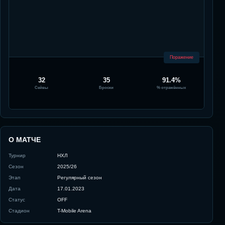
Поражение
32
35
91.4%
Сейвы
Броски
% отражённых
О МАТЧЕ
Турнир
НХЛ
Сезон
2025/26
Этап
Регулярный сезон
Дата
17.01.2023
Статус
OFF
Стадион
T-Mobile Arena