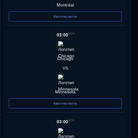
Montréal
Карточка матча
МСК
03:00
Chicago
VS
Minnesota
Карточка матча
МСК
03:00