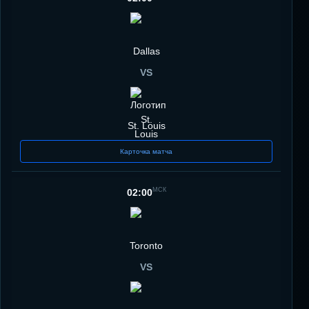
Dallas
VS
St. Louis
Карточка матча
МСК
02:00
Toronto
VS