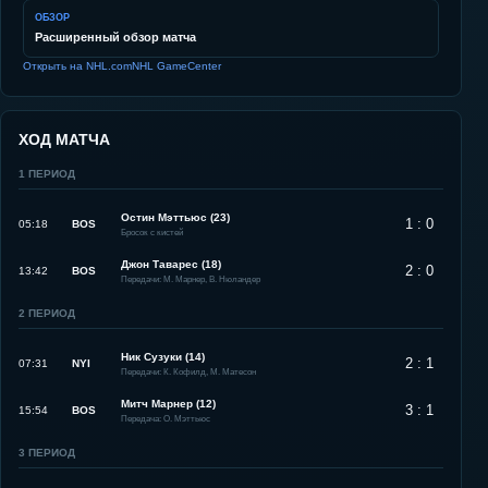
ОБЗОР
Расширенный обзор матча
Открыть на NHL.com
NHL GameCenter
ХОД МАТЧА
1
ПЕРИОД
Остин Мэттьюс (23)
1 : 0
05:18
BOS
Бросок с кистей
Джон Таварес (18)
2 : 0
13:42
BOS
Передачи: М. Марнер, В. Нюландер
2
ПЕРИОД
Ник Сузуки (14)
2 : 1
07:31
NYI
Передачи: К. Кофилд, М. Матесон
Митч Марнер (12)
3 : 1
15:54
BOS
Передача: О. Мэттьюс
3
ПЕРИОД