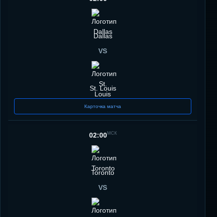
Dallas
VS
St. Louis
Карточка матча
МСК
02:00
Toronto
VS