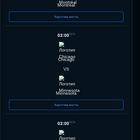
Montréal
Карточка матча
МСК
03:00
Chicago
VS
Minnesota
Карточка матча
МСК
03:00