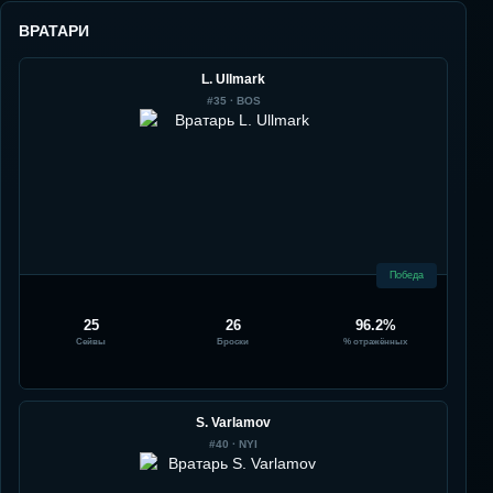
ВРАТАРИ
L. Ullmark
#
35
·
BOS
Победа
25
26
96.2%
Сейвы
Броски
% отражённых
S. Varlamov
#
40
·
NYI