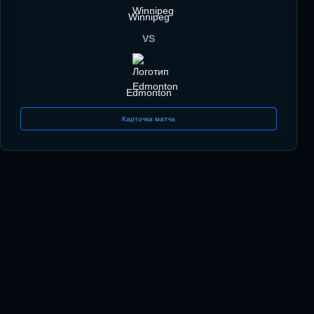
Winnipeg
VS
Edmonton
Карточка матча