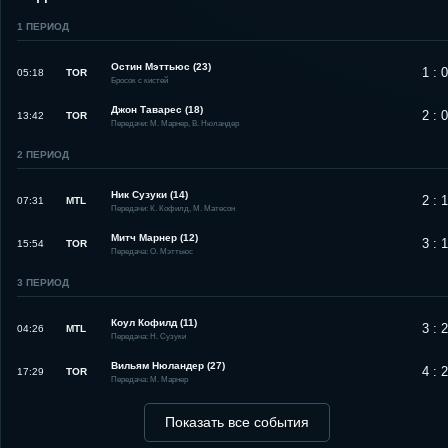
1
ПЕРИОД
Остин Мэттьюс (23)
1 : 0
05:18
TOR
Бросок с кистей
Джон Таварес (18)
2 : 0
13:42
TOR
Передачи: М. Марнер, В. Нюландер
2
ПЕРИОД
Ник Сузуки (14)
2 : 1
07:31
MTL
Передачи: К. Кофилд, М. Матесон
Митч Марнер (12)
3 : 1
15:54
TOR
Передача: О. Мэттьюс
3
ПЕРИОД
Коул Кофилд (11)
3 : 2
04:26
MTL
Передача: Н. Сузуки
Вильям Нюландер (27)
4 : 2
17:29
TOR
Передача: М. Марнер
Показать все события