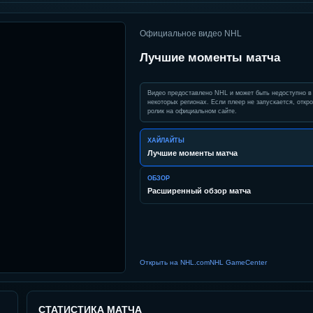
Официальное видео NHL
Лучшие моменты матча
Видео предоставлено NHL и может быть недоступно в
некоторых регионах. Если плеер не запускается, откро
ролик на официальном сайте.
ХАЙЛАЙТЫ
Лучшие моменты матча
ОБЗОР
Расширенный обзор матча
Открыть на NHL.com
NHL GameCenter
СТАТИСТИКА МАТЧА