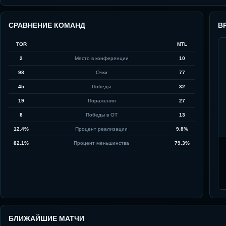
СРАВНЕНИЕ КОМАНД
В
TOR
MTL
2
Место в конференции
10
98
Очки
77
45
Победы
32
19
Поражения
27
8
Победы в ОТ
13
12.4%
Процент реализации
9.8%
82.1%
Процент меньшинства
79.3%
БЛИЖАЙШИЕ МАТЧИ