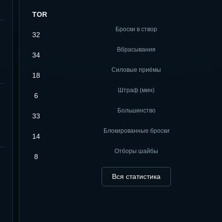
TOR
Броски в створ
32
Вбрасывания
34
Силовые приёмы
18
Штраф (мин)
6
Большинство
33
Блокированные броски
14
Отборы шайбы
8
Вся статистика