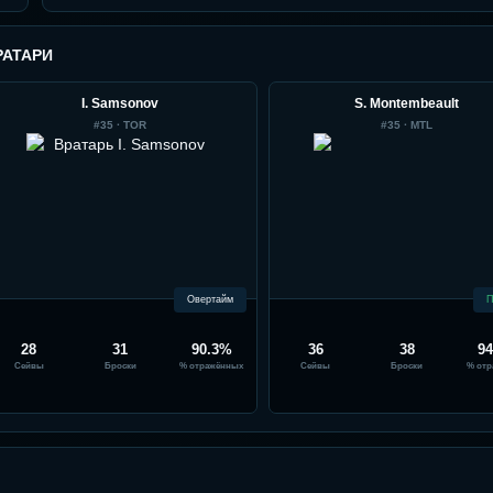
РАТАРИ
I. Samsonov
S. Montembeault
#
35
·
TOR
#
35
·
MTL
Овертайм
П
28
31
90.3%
36
38
9
Сейвы
Броски
% отражённых
Сейвы
Броски
% отр