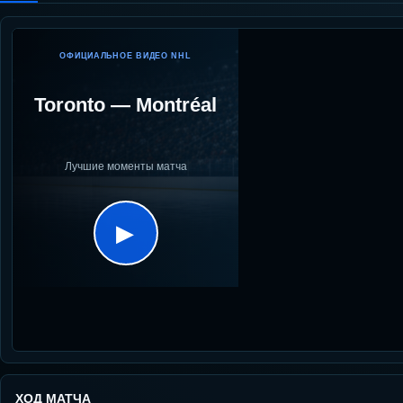
ОФИЦИАЛЬНОЕ ВИДЕО NHL
Toronto
—
Montréal
Лучшие моменты матча
▶
ХОД МАТЧА