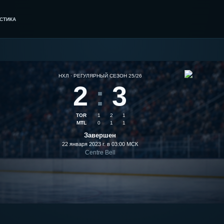
СТИКА
НХЛ · РЕГУЛЯРНЫЙ СЕЗОН 25/26
2
:
3
TOR
1
2
1
MTL
0
1
1
Завершен
22 января 2023 г. в 03:00
МСК
Centre Bell