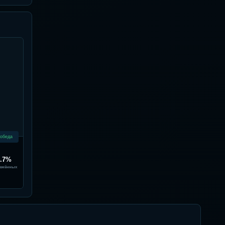
обеда
4.7%
ажённых