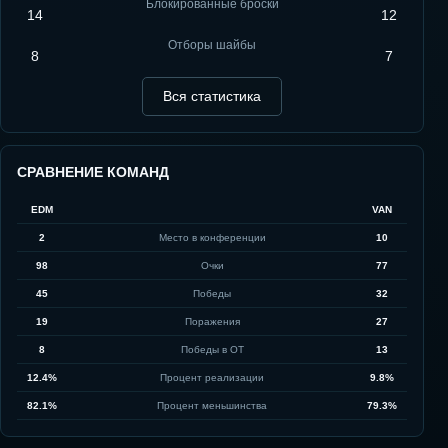
Блокированные броски
14
12
Отборы шайбы
8
7
Вся статистика
СРАВНЕНИЕ КОМАНД
EDM
VAN
2
Место в конференции
10
98
Очки
77
45
Победы
32
19
Поражения
27
8
Победы в ОТ
13
12.4%
Процент реализации
9.8%
82.1%
Процент меньшинства
79.3%