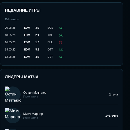
НЕДАВНИЕ ИГРЫ
Edmonton
20.05.25
EDM
3:2
BOS
(
W
)
18.05.25
EDM
2:1
TBL
(
W
)
16.05.25
EDM
1:4
FLA
(
L
)
14.05.25
EDM
5:2
OTT
(
W
)
12.05.25
EDM
4:3
DET
(
W
)
ЛИДЕРЫ МАТЧА
Остин Мэттьюс
2 гола
Игрок матча
Митч Марнер
1+1 очко
Игрок матча