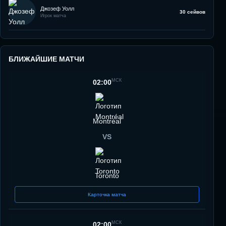
Джозеф Уолл
30 сейвов
Игрок матча
БЛИЖАЙШИЕ МАТЧИ
МСК
02:00
Montréal
VS
Toronto
Карточка матча
МСК
02:00