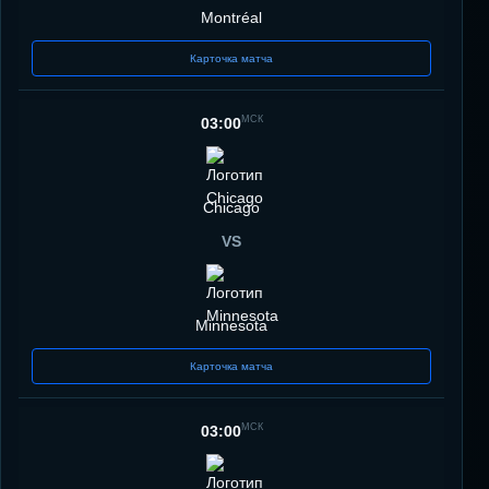
Montréal
Карточка матча
МСК
03:00
Chicago
VS
Minnesota
Карточка матча
МСК
03:00