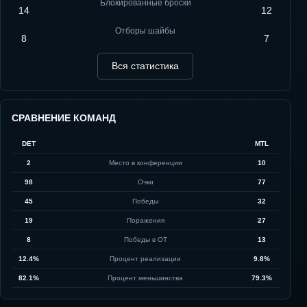
Блокированные броски
14
12
Отборы шайбы
8
7
Вся статистика
СРАВНЕНИЕ КОМАНД
DET
MTL
2
Место в конференции
10
98
Очки
77
45
Победы
32
19
Поражения
27
8
Победы в ОТ
13
12.4%
Процент реализации
9.8%
82.1%
Процент меньшинства
79.3%