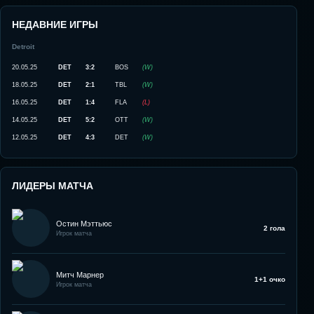
НЕДАВНИЕ ИГРЫ
Detroit
20.05.25
DET
3:2
BOS
(
W
)
18.05.25
DET
2:1
TBL
(
W
)
16.05.25
DET
1:4
FLA
(
L
)
14.05.25
DET
5:2
OTT
(
W
)
12.05.25
DET
4:3
DET
(
W
)
ЛИДЕРЫ МАТЧА
Остин Мэттьюс
2 гола
Игрок матча
Митч Марнер
1+1 очко
Игрок матча