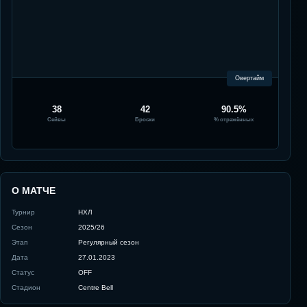
Овертайм
38
42
90.5%
Сейвы
Броски
% отражённых
О МАТЧЕ
Турнир
НХЛ
Сезон
2025/26
Этап
Регулярный сезон
Дата
27.01.2023
Статус
OFF
Стадион
Centre Bell