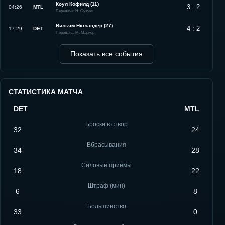
Коул Кофилд (11)
3 : 2
04:26
MTL
Передача: Н. Сузуки
Вильям Нюландер (27)
4 : 2
17:29
DET
Передача: М. Марнер
Показать все события
СТАТИСТИКА МАТЧА
DET
MTL
Броски в створ
32
24
Вбрасывания
34
28
Силовые приёмы
18
22
Штраф (мин)
6
8
Большинство
33
0