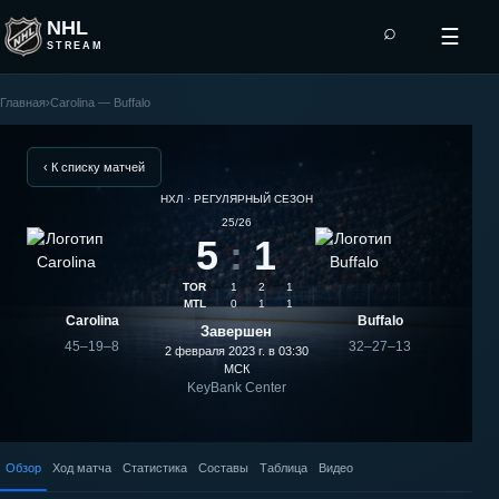
NHL
⌕
☰
STREAM
Главная
›
Carolina — Buffalo
Buffalo
—
‹ К списку матчей
НХЛ · РЕГУЛЯРНЫЙ СЕЗОН
Carolina:
25/26
5
:
1
результат
TOR
1
2
1
матча
MTL
0
1
1
Carolina
Buffalo
Завершен
45–19–8
32–27–13
2 февраля 2023 г. в 03:30
МСК
KeyBank Center
Обзор
Ход матча
Статистика
Составы
Таблица
Видео