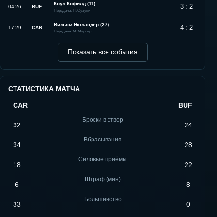
Коул Кофилд (11)
3 : 2
04:26
BUF
Передача: Н. Сузуки
Вильям Нюландер (27)
4 : 2
17:29
CAR
Передача: М. Марнер
Показать все события
СТАТИСТИКА МАТЧА
CAR
BUF
Броски в створ
32
24
Вбрасывания
34
28
Силовые приёмы
18
22
Штраф (мин)
6
8
Большинство
33
0