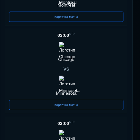
Montréal
Карточка матча
МСК
03:00
Chicago
VS
Minnesota
Карточка матча
МСК
03:00