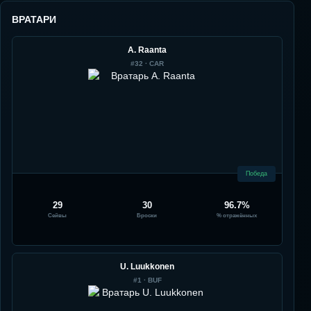
ВРАТАРИ
A. Raanta
#
32
·
CAR
Победа
29
30
96.7%
Сейвы
Броски
% отражённых
U. Luukkonen
#
1
·
BUF