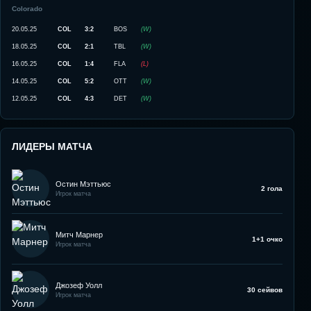
Colorado
20.05.25
COL
3:2
BOS
(
W
)
18.05.25
COL
2:1
TBL
(
W
)
16.05.25
COL
1:4
FLA
(
L
)
14.05.25
COL
5:2
OTT
(
W
)
12.05.25
COL
4:3
DET
(
W
)
ЛИДЕРЫ МАТЧА
Остин Мэттьюс
2 гола
Игрок матча
Митч Марнер
1+1 очко
Игрок матча
Джозеф Уолл
30 сейвов
Игрок матча