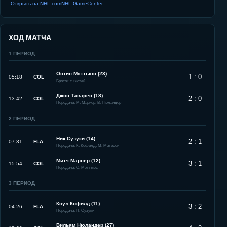
Открыть на NHL.com
NHL GameCenter
ХОД МАТЧА
1
ПЕРИОД
Остин Мэттьюс (23)
1 : 0
05:18
COL
Бросок с кистей
Джон Таварес (18)
2 : 0
13:42
COL
Передачи: М. Марнер, В. Нюландер
2
ПЕРИОД
Ник Сузуки (14)
2 : 1
07:31
FLA
Передачи: К. Кофилд, М. Матесон
Митч Марнер (12)
3 : 1
15:54
COL
Передача: О. Мэттьюс
3
ПЕРИОД
Коул Кофилд (11)
3 : 2
04:26
FLA
Передача: Н. Сузуки
Вильям Нюландер (27)