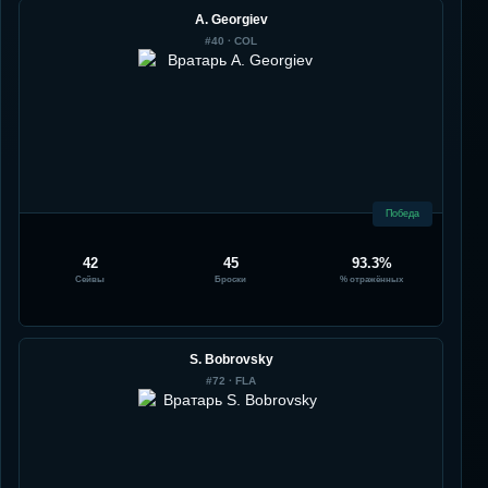
A. Georgiev
#
40
·
COL
Победа
42
45
93.3%
Сейвы
Броски
% отражённых
S. Bobrovsky
#
72
·
FLA