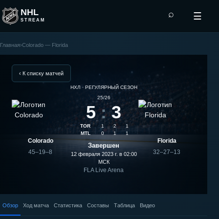
NHL
⌕
☰
STREAM
Главная
›
Colorado — Florida
Florida
—
‹ К списку матчей
НХЛ · РЕГУЛЯРНЫЙ СЕЗОН
Colorado:
25/26
5
:
3
результат
TOR
1
2
1
матча
MTL
0
1
1
Colorado
Florida
Завершен
45–19–8
32–27–13
12 февраля 2023 г. в 02:00
МСК
FLA Live Arena
Обзор
Ход матча
Статистика
Составы
Таблица
Видео