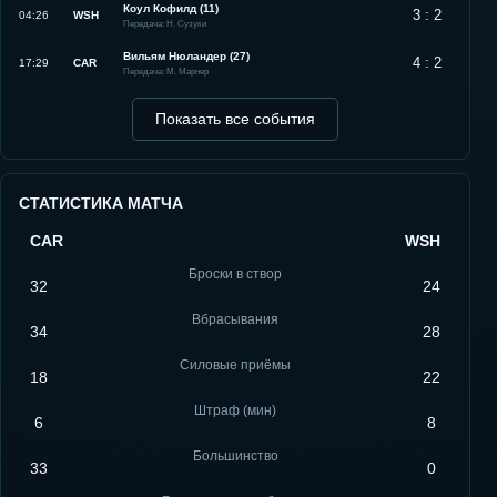
Коул Кофилд (11)
3 : 2
04:26
WSH
Передача: Н. Сузуки
Вильям Нюландер (27)
4 : 2
17:29
CAR
Передача: М. Марнер
Показать все события
СТАТИСТИКА МАТЧА
CAR
WSH
Броски в створ
32
24
Вбрасывания
34
28
Силовые приёмы
18
22
Штраф (мин)
6
8
Большинство
33
0