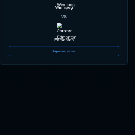
Winnipeg
VS
Edmonton
Карточка матча