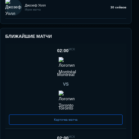
Джозеф Уолл
30 сейвов
Игрок матча
БЛИЖАЙШИЕ МАТЧИ
МСК
02:00
Montréal
VS
Toronto
Карточка матча
МСК
02:00