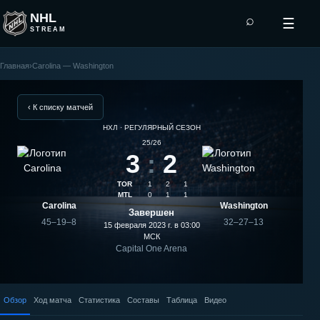
NHL
⌕
☰
STREAM
Главная
›
Carolina — Washington
Washington
—
‹ К списку матчей
НХЛ · РЕГУЛЯРНЫЙ СЕЗОН
Carolina:
25/26
3
:
2
результат
TOR
1
2
1
матча
MTL
0
1
1
Carolina
Washington
Завершен
45–19–8
32–27–13
15 февраля 2023 г. в 03:00
МСК
Capital One Arena
Обзор
Ход матча
Статистика
Составы
Таблица
Видео