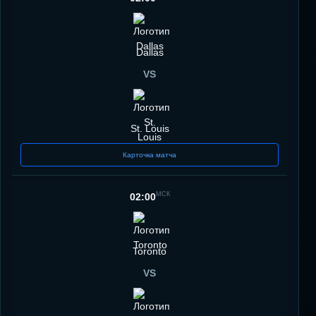
Dallas
VS
St. Louis
Карточка матча
МСК
02:00
Toronto
VS