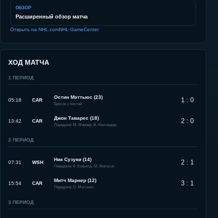
ОБЗОР
Расширенный обзор матча
Открыть на NHL.com
NHL GameCenter
ХОД МАТЧА
1
ПЕРИОД
Остин Мэттьюс (23)
1 : 0
05:18
CAR
Бросок с кистей
Джон Таварес (18)
2 : 0
13:42
CAR
Передачи: М. Марнер, В. Нюландер
2
ПЕРИОД
Ник Сузуки (14)
2 : 1
07:31
WSH
Передачи: К. Кофилд, М. Матесон
Митч Марнер (12)
3 : 1
15:54
CAR
Передача: О. Мэттьюс
3
ПЕРИОД