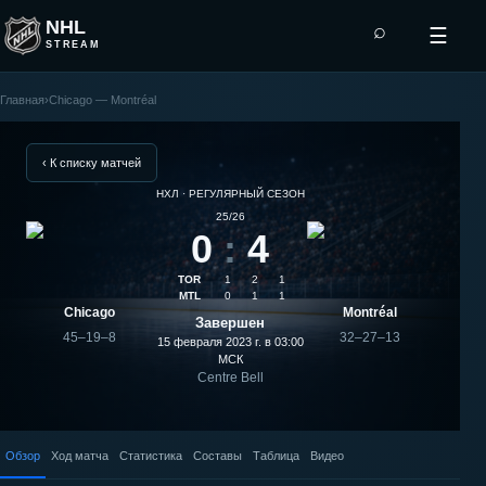
NHL
⌕
☰
STREAM
Главная
›
Chicago — Montréal
Montréal
—
‹ К списку матчей
НХЛ · РЕГУЛЯРНЫЙ СЕЗОН
Chicago:
25/26
0
:
4
результат
TOR
1
2
1
матча
MTL
0
1
1
Chicago
Montréal
Завершен
45–19–8
32–27–13
15 февраля 2023 г. в 03:00
МСК
Centre Bell
Обзор
Ход матча
Статистика
Составы
Таблица
Видео