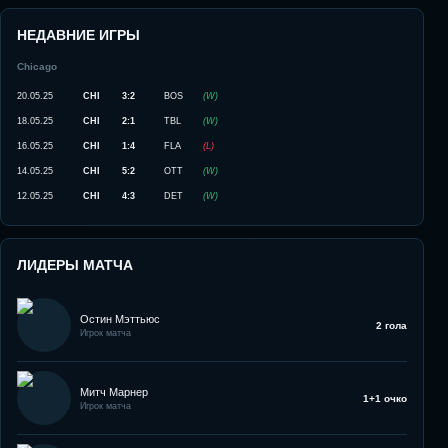
НЕДАВНИЕ ИГРЫ
Chicago
20.05.25
CHI
3:2
BOS
(
W
)
18.05.25
CHI
2:1
TBL
(
W
)
16.05.25
CHI
1:4
FLA
(
L
)
14.05.25
CHI
5:2
OTT
(
W
)
12.05.25
CHI
4:3
DET
(
W
)
ЛИДЕРЫ МАТЧА
Остин Мэттьюс
2 гола
Игрок матча
Митч Марнер
1+1 очко
Игрок матча