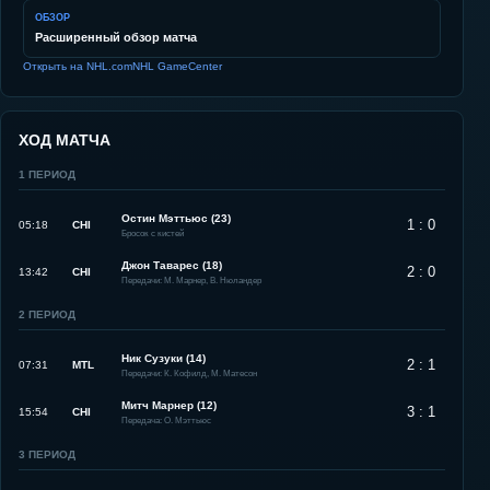
ОБЗОР
Расширенный обзор матча
Открыть на NHL.com
NHL GameCenter
ХОД МАТЧА
1
ПЕРИОД
Остин Мэттьюс (23)
1 : 0
05:18
CHI
Бросок с кистей
Джон Таварес (18)
2 : 0
13:42
CHI
Передачи: М. Марнер, В. Нюландер
2
ПЕРИОД
Ник Сузуки (14)
2 : 1
07:31
MTL
Передачи: К. Кофилд, М. Матесон
Митч Марнер (12)
3 : 1
15:54
CHI
Передача: О. Мэттьюс
3
ПЕРИОД