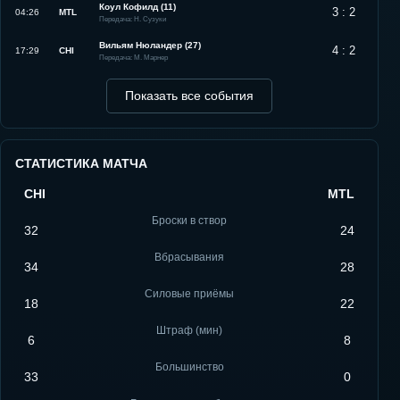
Коул Кофилд (11)
3 : 2
04:26
MTL
Передача: Н. Сузуки
Вильям Нюландер (27)
4 : 2
17:29
CHI
Передача: М. Марнер
Показать все события
СТАТИСТИКА МАТЧА
CHI
MTL
Броски в створ
32
24
Вбрасывания
34
28
Силовые приёмы
18
22
Штраф (мин)
6
8
Большинство
33
0