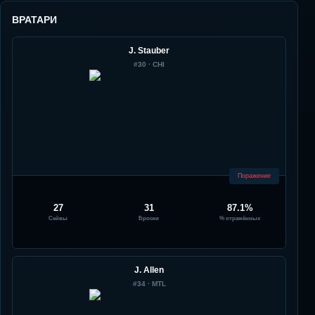
ВРАТАРИ
J. Stauber
#
30
·
CHI
Поражение
27
31
87.1%
Сейвы
Броски
% отражённых
J. Allen
#
34
·
MTL