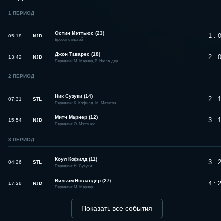
1
ПЕРИОД
Остин Мэттьюс (23)
1 : 0
05:18
NJD
Бросок с кистей
Джон Таварес (18)
2 : 0
13:42
NJD
Передачи: М. Марнер, В. Нюландер
2
ПЕРИОД
Ник Сузуки (14)
2 : 1
07:31
STL
Передачи: К. Кофилд, М. Матесон
Митч Марнер (12)
3 : 1
15:54
NJD
Передача: О. Мэттьюс
3
ПЕРИОД
Коул Кофилд (11)
3 : 2
04:26
STL
Передача: Н. Сузуки
Вильям Нюландер (27)
4 : 2
17:29
NJD
Передача: М. Марнер
Показать все события