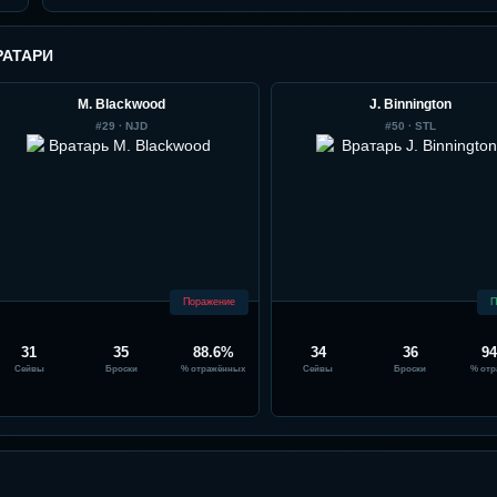
РАТАРИ
M. Blackwood
J. Binnington
#
29
·
NJD
#
50
·
STL
Поражение
П
31
35
88.6%
34
36
9
Сейвы
Броски
% отражённых
Сейвы
Броски
% отр