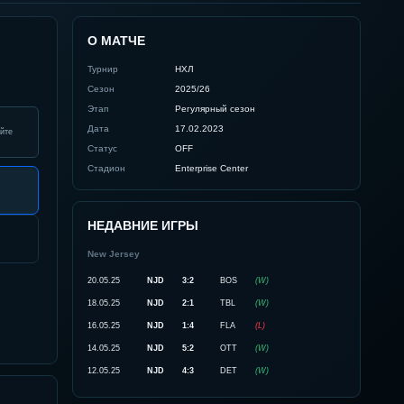
О МАТЧЕ
Турнир
НХЛ
Сезон
2025/26
Этап
Регулярный сезон
Дата
17.02.2023
йте
Статус
OFF
Стадион
Enterprise Center
НЕДАВНИЕ ИГРЫ
New Jersey
20.05.25
NJD
3:2
BOS
(
W
)
18.05.25
NJD
2:1
TBL
(
W
)
16.05.25
NJD
1:4
FLA
(
L
)
14.05.25
NJD
5:2
OTT
(
W
)
12.05.25
NJD
4:3
DET
(
W
)