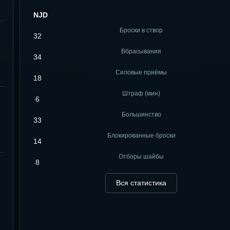
NJD
Броски в створ
32
Вбрасывания
34
Силовые приёмы
18
Штраф (мин)
6
Большинство
33
Блокированные броски
14
Отборы шайбы
8
Вся статистика