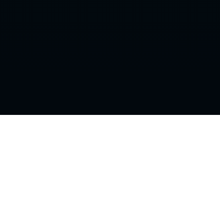
NHL
STREAM
Хоккейный портал: матчи, новости, аналитика и статистика НХЛ.
TG
VK