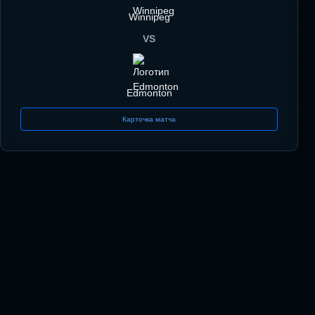
Winnipeg
VS
Edmonton
Карточка матча