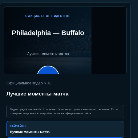
ОФИЦИАЛЬНОЕ ВИДЕО NHL
Philadelphia
—
Buffalo
Лучшие моменты матча
▶
Официальное видео NHL
Лучшие моменты матча
Видео предоставлено NHL и может быть недоступно в некоторых регионах. Если
плеер не запускается, откройте ролик на официальном сайте.
ХАЙЛАЙТЫ
Лучшие моменты матча