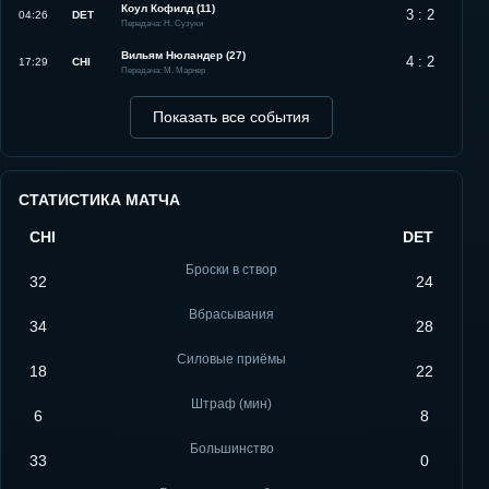
Коул Кофилд (11)
3 : 2
04:26
DET
Передача: Н. Сузуки
Вильям Нюландер (27)
4 : 2
17:29
CHI
Передача: М. Марнер
Показать все события
СТАТИСТИКА МАТЧА
CHI
DET
Броски в створ
32
24
Вбрасывания
34
28
Силовые приёмы
18
22
Штраф (мин)
6
8
Большинство
33
0