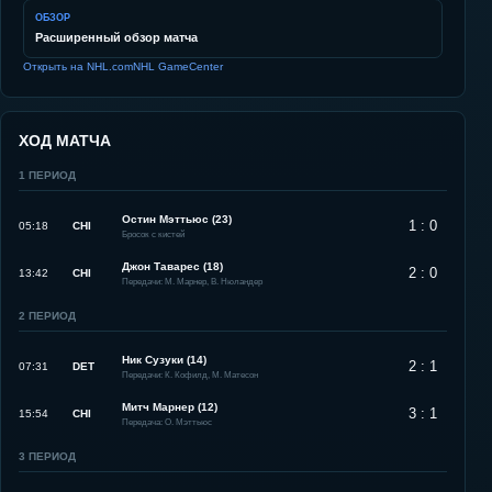
ОБЗОР
Расширенный обзор матча
Открыть на NHL.com
NHL GameCenter
ХОД МАТЧА
1
ПЕРИОД
Остин Мэттьюс (23)
1 : 0
05:18
CHI
Бросок с кистей
Джон Таварес (18)
2 : 0
13:42
CHI
Передачи: М. Марнер, В. Нюландер
2
ПЕРИОД
Ник Сузуки (14)
2 : 1
07:31
DET
Передачи: К. Кофилд, М. Матесон
Митч Марнер (12)
3 : 1
15:54
CHI
Передача: О. Мэттьюс
3
ПЕРИОД