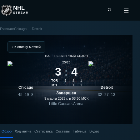
NHL
⌕
☰
STREAM
Главная
›
Chicago — Detroit
Detroit
—
‹ К списку матчей
НХЛ · РЕГУЛЯРНЫЙ СЕЗОН
Chicago:
25/26
3
:
4
результат
TOR
1
2
1
матча
MTL
0
1
1
Chicago
Detroit
Завершен
45–19–8
32–27–13
9 марта 2023 г. в 03:30
МСК
Little Caesars Arena
Обзор
Ход матча
Статистика
Составы
Таблица
Видео