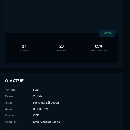
Победа
17
20
85%
Сейвы
Броски
% отражённых
О МАТЧЕ
Турнир
НХЛ
Сезон
2025/26
Этап
Регулярный сезон
Дата
09.03.2023
Статус
OFF
Стадион
Little Caesars Arena