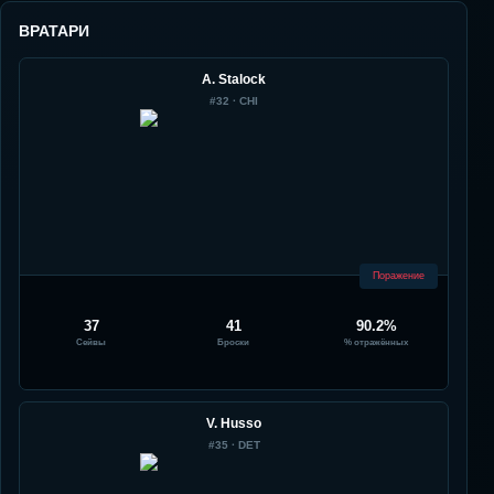
ВРАТАРИ
A. Stalock
#
32
·
CHI
Поражение
37
41
90.2%
Сейвы
Броски
% отражённых
V. Husso
#
35
·
DET