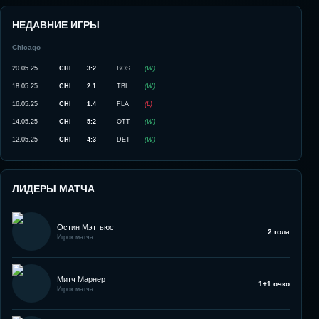
НЕДАВНИЕ ИГРЫ
Chicago
20.05.25
CHI
3:2
BOS
(
W
)
18.05.25
CHI
2:1
TBL
(
W
)
16.05.25
CHI
1:4
FLA
(
L
)
14.05.25
CHI
5:2
OTT
(
W
)
12.05.25
CHI
4:3
DET
(
W
)
ЛИДЕРЫ МАТЧА
Остин Мэттьюс
2 гола
Игрок матча
Митч Марнер
1+1 очко
Игрок матча