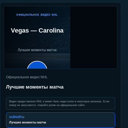
ОФИЦИАЛЬНОЕ ВИДЕО NHL
Vegas
—
Carolina
Лучшие моменты матча
▶
Официальное видео NHL
Лучшие моменты матча
Видео предоставлено NHL и может быть недоступно в некоторых регионах. Если
плеер не запускается, откройте ролик на официальном сайте.
ХАЙЛАЙТЫ
Лучшие моменты матча