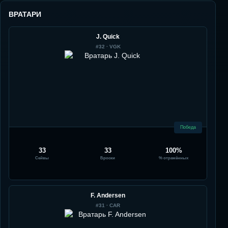
ВРАТАРИ
J. Quick
#
32
·
VGK
Победа
33
33
100%
Сейвы
Броски
% отражённых
F. Andersen
#
31
·
CAR