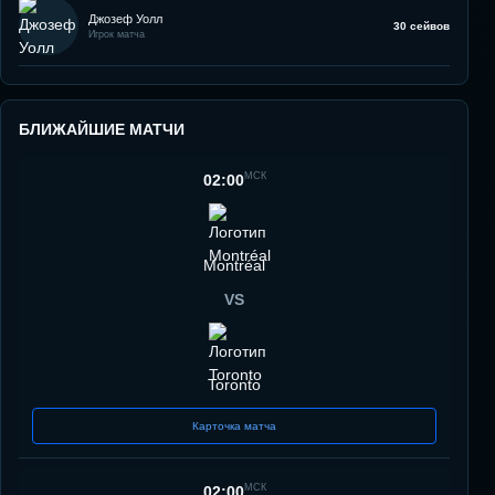
Джозеф Уолл
30 сейвов
Игрок матча
БЛИЖАЙШИЕ МАТЧИ
МСК
02:00
Montréal
VS
Toronto
Карточка матча
МСК
02:00