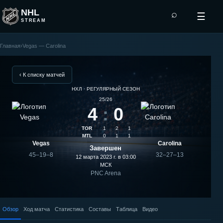
NHL
⌕
☰
STREAM
Главная
›
Vegas — Carolina
Carolina
—
‹ К списку матчей
НХЛ · РЕГУЛЯРНЫЙ СЕЗОН
Vegas:
25/26
4
:
0
результат
TOR
1
2
1
матча
MTL
0
1
1
Vegas
Carolina
Завершен
45–19–8
32–27–13
12 марта 2023 г. в 03:00
МСК
PNC Arena
Обзор
Ход матча
Статистика
Составы
Таблица
Видео