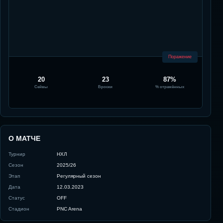
Поражение
20
23
87%
Сейвы
Броски
% отражённых
О МАТЧЕ
Турнир
НХЛ
Сезон
2025/26
Этап
Регулярный сезон
Дата
12.03.2023
Статус
OFF
Стадион
PNC Arena