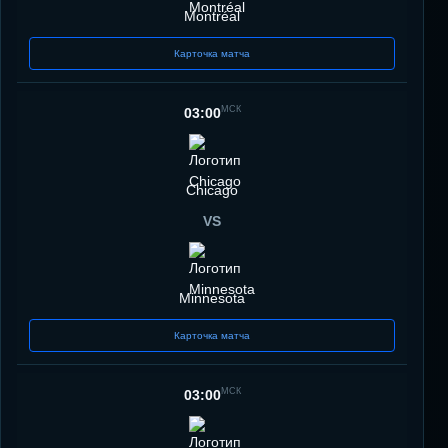
Montréal
Карточка матча
МСК
03:00
Chicago
VS
Minnesota
Карточка матча
МСК
03:00