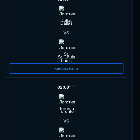
Dallas
VS
St. Louis
Карточка матча
МСК
02:00
Toronto
VS