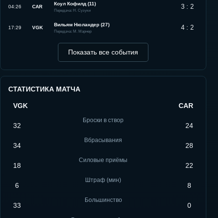
Коул Кофилд (11)
3 : 2
04:26
CAR
Передача: Н. Сузуки
Вильям Нюландер (27)
4 : 2
17:29
VGK
Передача: М. Марнер
Показать все события
СТАТИСТИКА МАТЧА
VGK
CAR
Броски в створ
32
24
Вбрасывания
34
28
Силовые приёмы
18
22
Штраф (мин)
6
8
Большинство
33
0