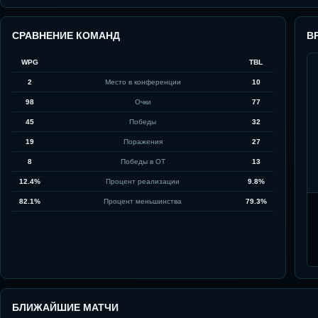
СРАВНЕНИЕ КОМАНД
В
WPG
TBL
2
Место в конференции
10
98
Очки
77
45
Победы
32
19
Поражения
27
8
Победы в ОТ
13
12.4%
Процент реализации
9.8%
82.1%
Процент меньшинства
79.3%
БЛИЖАЙШИЕ МАТЧИ