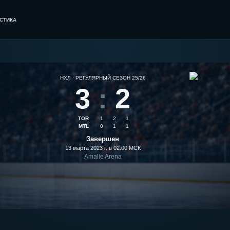
СТИКА
НХЛ · РЕГУЛЯРНЫЙ СЕЗОН 25/26
3
:
2
TOR
1
2
1
MTL
0
1
1
Завершен
13 марта 2023 г. в 02:00
МСК
Amalie Arena