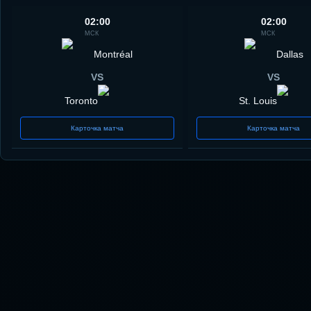
02:00
02:00
МСК
МСК
Montréal
Dallas
VS
VS
Toronto
St. Louis
Карточка матча
Карточка матча