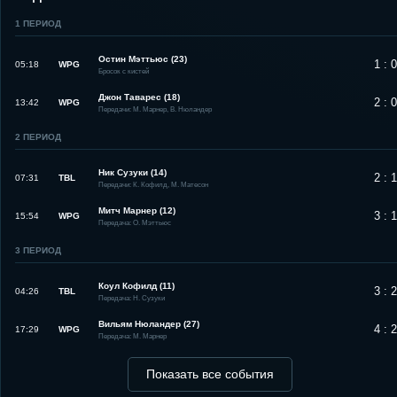
1
ПЕРИОД
Остин Мэттьюс (23)
1 : 0
05:18
WPG
Бросок с кистей
Джон Таварес (18)
2 : 0
13:42
WPG
Передачи: М. Марнер, В. Нюландер
2
ПЕРИОД
Ник Сузуки (14)
2 : 1
07:31
TBL
Передачи: К. Кофилд, М. Матесон
Митч Марнер (12)
3 : 1
15:54
WPG
Передача: О. Мэттьюс
3
ПЕРИОД
Коул Кофилд (11)
3 : 2
04:26
TBL
Передача: Н. Сузуки
Вильям Нюландер (27)
4 : 2
17:29
WPG
Передача: М. Марнер
Показать все события