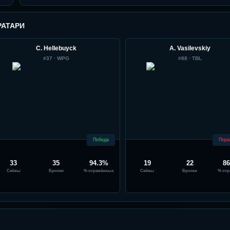
РАТАРИ
C. Hellebuyck
A. Vasilevskiy
#
37
·
WPG
#
88
·
TBL
Победа
Пора
33
35
94.3%
19
22
8
Сейвы
Броски
% отражённых
Сейвы
Броски
% отр