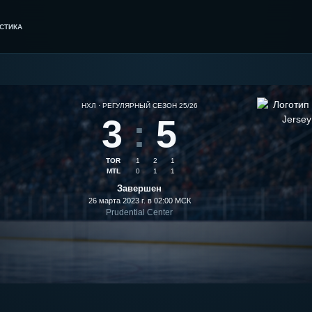
СТИКА
НХЛ · РЕГУЛЯРНЫЙ СЕЗОН 25/26
3
:
5
TOR
1
2
1
MTL
0
1
1
Завершен
26 марта 2023 г. в 02:00
МСК
Prudential Center