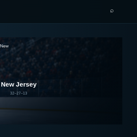
⌕
New Jersey
32–27–13