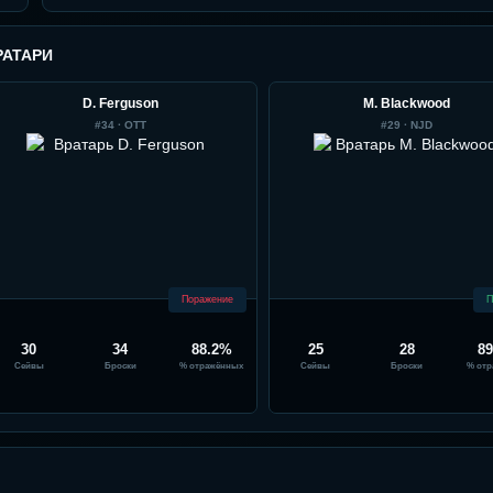
РАТАРИ
D. Ferguson
M. Blackwood
#
34
·
OTT
#
29
·
NJD
Поражение
П
30
34
88.2%
25
28
8
Сейвы
Броски
% отражённых
Сейвы
Броски
% отр