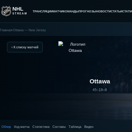
NHL
ТРАНСЛЯЦИИ
МАТЧИ
КОМАНДЫ
ПРОГНОЗЫ
НОВОСТИ
СТАТЬИ
СТАТИ
STREAM
Главная
›
Ottawa — New Jersey
New
Jersey
‹ К списку матчей
—
Ottawa:
Ottawa
результат
45–19–8
матча
Обзор
Ход матча
Статистика
Составы
Таблица
Видео