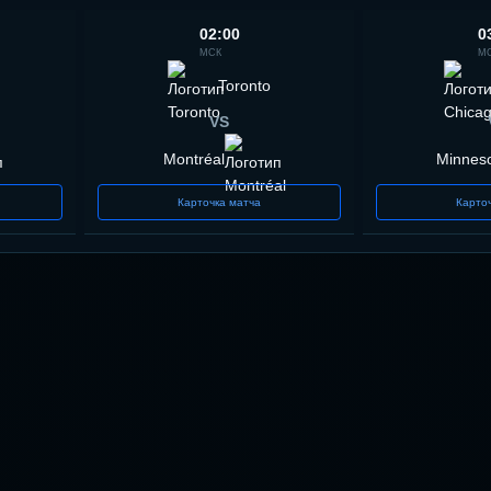
02:00
0
МСК
М
Toronto
VS
Montréal
Minnes
Карточка матча
Карто