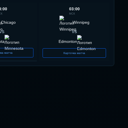
3:00
03:00
СК
МСК
Chicago
Winnipeg
VS
VS
ota
Edmonton
чка матча
Карточка матча