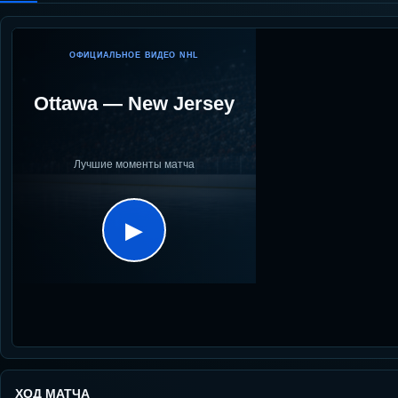
ОФИЦИАЛЬНОЕ ВИДЕО NHL
Ottawa
—
New Jersey
Лучшие моменты матча
▶
ХОД МАТЧА