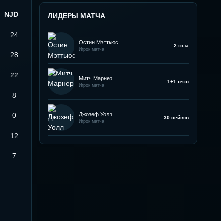
NJD
ЛИДЕРЫ МАТЧА
24
Остин Мэттьюс
2 гола
Игрок матча
28
22
Митч Марнер
1+1 очко
Игрок матча
8
Джозеф Уолл
0
30 сейвов
Игрок матча
12
7