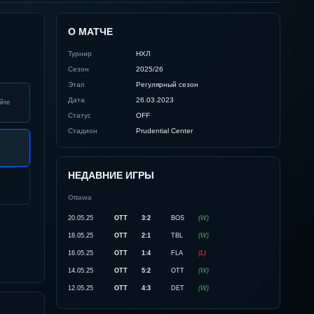
О МАТЧЕ
Турнир
НХЛ
Сезон
2025/26
Этап
Регулярный сезон
Дата
26.03.2023
йте
Статус
OFF
Стадион
Prudential Center
НЕДАВНИЕ ИГРЫ
Ottawa
20.05.25
OTT
3:2
BOS
(
W
)
18.05.25
OTT
2:1
TBL
(
W
)
16.05.25
OTT
1:4
FLA
(
L
)
14.05.25
OTT
5:2
OTT
(
W
)
12.05.25
OTT
4:3
DET
(
W
)