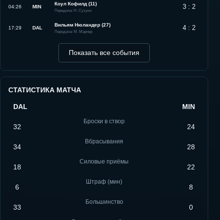
Коул Кофилд (11)
3 : 2
04:26
MIN
Передача: Н. Сузуки
Вильям Нюландер (27)
4 : 2
17:29
DAL
Передача: М. Марнер
Показать все события
СТАТИСТИКА МАТЧА
DAL
MIN
Броски в створ
32
24
Вбрасывания
34
28
Силовые приёмы
18
22
Штраф (мин)
6
8
Большинство
33
0