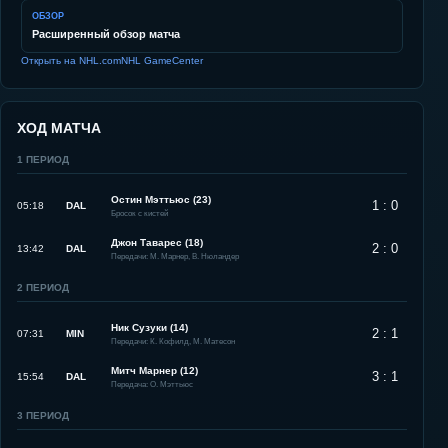
ОБЗОР
Расширенный обзор матча
Открыть на NHL.com
NHL GameCenter
ХОД МАТЧА
1
ПЕРИОД
Остин Мэттьюс (23)
1 : 0
05:18
DAL
Бросок с кистей
Джон Таварес (18)
2 : 0
13:42
DAL
Передачи: М. Марнер, В. Нюландер
2
ПЕРИОД
Ник Сузуки (14)
2 : 1
07:31
MIN
Передачи: К. Кофилд, М. Матесон
Митч Марнер (12)
3 : 1
15:54
DAL
Передача: О. Мэттьюс
3
ПЕРИОД