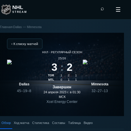
NHL
⌕
☰
STREAM
Главная
›
Dallas — Minnesota
Minnesota
—
‹ К списку матчей
НХЛ · РЕГУЛЯРНЫЙ СЕЗОН
Dallas:
25/26
3
:
2
плей-
TOR
1
2
1
офф
MTL
0
1
1
Dallas
Minnesota
Завершен
НХЛ
45–19–8
32–27–13
24 апреля 2023 г. в 01:30
МСК
Xcel Energy Center
Обзор
Ход матча
Статистика
Составы
Таблица
Видео