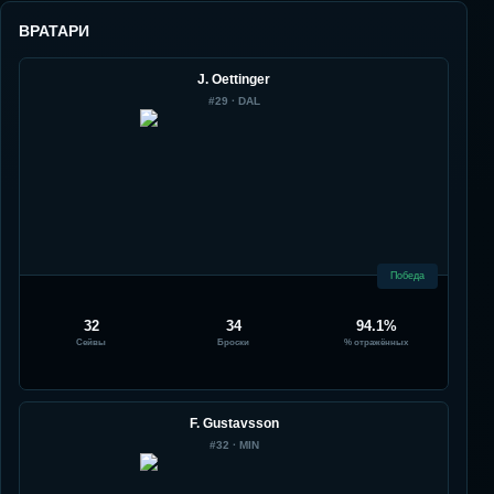
ВРАТАРИ
J. Oettinger
#
29
·
DAL
Победа
32
34
94.1%
Сейвы
Броски
% отражённых
F. Gustavsson
#
32
·
MIN