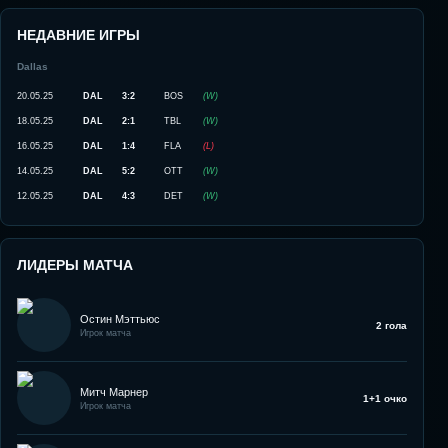
НЕДАВНИЕ ИГРЫ
Dallas
20.05.25
DAL
3:2
BOS
(
W
)
18.05.25
DAL
2:1
TBL
(
W
)
16.05.25
DAL
1:4
FLA
(
L
)
14.05.25
DAL
5:2
OTT
(
W
)
12.05.25
DAL
4:3
DET
(
W
)
ЛИДЕРЫ МАТЧА
Остин Мэттьюс
2 гола
Игрок матча
Митч Марнер
1+1 очко
Игрок матча