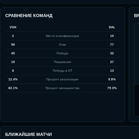
СРАВНЕНИЕ КОМАНД
В
VGK
DAL
2
Место в конференции
10
98
Очки
77
45
Победы
32
19
Поражения
27
8
Победы в ОТ
13
12.4%
Процент реализации
9.8%
82.1%
Процент меньшинства
79.3%
БЛИЖАЙШИЕ МАТЧИ