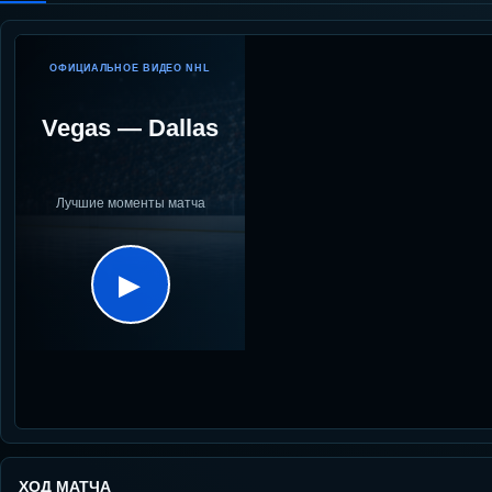
ОФИЦИАЛЬНОЕ ВИДЕО NHL
Vegas
—
Dallas
Лучшие моменты матча
▶
ХОД МАТЧА