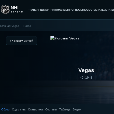
NHL
ТРАНСЛЯЦИИ
МАТЧИ
КОМАНДЫ
ПРОГНОЗЫ
НОВОСТИ
СТАТЬИ
СТАТИ
STREAM
Главная
›
Vegas — Dallas
Dallas
—
‹ К списку матчей
Vegas:
плей-
Vegas
офф
45–19–8
НХЛ
Обзор
Ход матча
Статистика
Составы
Таблица
Видео