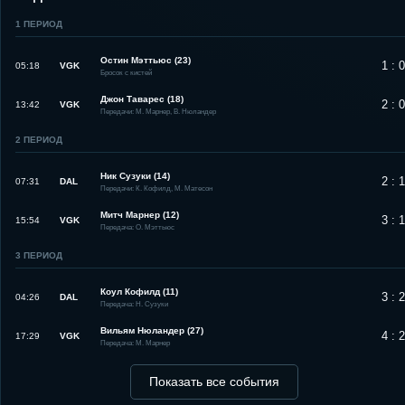
1
ПЕРИОД
Остин Мэттьюс (23)
1 : 0
05:18
VGK
Бросок с кистей
Джон Таварес (18)
2 : 0
13:42
VGK
Передачи: М. Марнер, В. Нюландер
2
ПЕРИОД
Ник Сузуки (14)
2 : 1
07:31
DAL
Передачи: К. Кофилд, М. Матесон
Митч Марнер (12)
3 : 1
15:54
VGK
Передача: О. Мэттьюс
3
ПЕРИОД
Коул Кофилд (11)
3 : 2
04:26
DAL
Передача: Н. Сузуки
Вильям Нюландер (27)
4 : 2
17:29
VGK
Передача: М. Марнер
Показать все события