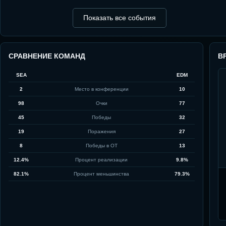
Показать все события
СРАВНЕНИЕ КОМАНД
В
SEA
EDM
2
Место в конференции
10
98
Очки
77
45
Победы
32
19
Поражения
27
8
Победы в ОТ
13
12.4%
Процент реализации
9.8%
82.1%
Процент меньшинства
79.3%