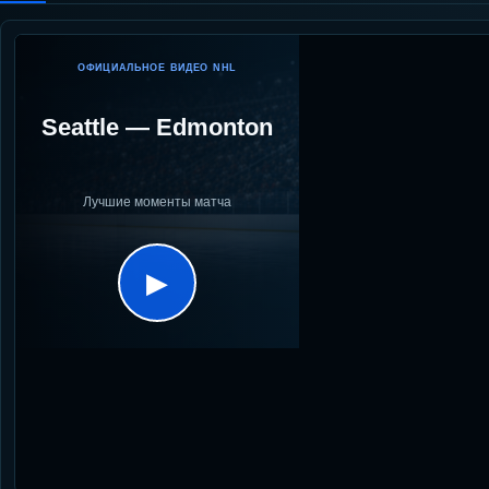
ОФИЦИАЛЬНОЕ ВИДЕО NHL
Seattle
—
Edmonton
Лучшие моменты матча
▶