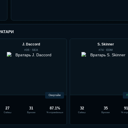
РАТАРИ
J. Daccord
S. Skinner
#
35
·
SEA
#
74
·
EDM
Овертайм
П
27
31
87.1%
32
35
9
Сейвы
Броски
% отражённых
Сейвы
Броски
% отр