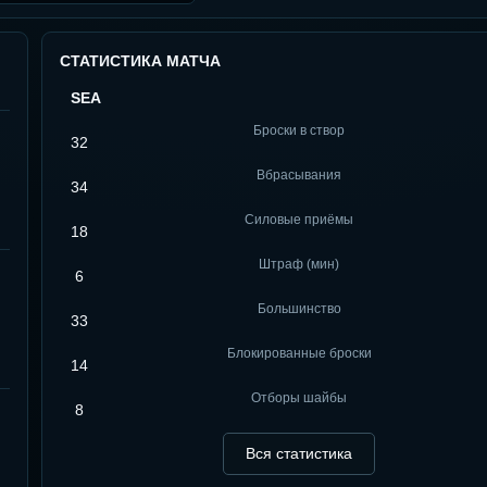
ГОЛ
Гол: P. Bellemare
2
период ·
09:24
·
2:1
СТАТИСТИКА МАТЧА
ГОЛ
SEA
Гол: A. Wennberg
2
период ·
17:21
·
3:1
Броски в створ
32
ГОЛ
Гол: E. Kane
Вбрасывания
34
3
период ·
13:28
·
3:2
Силовые приёмы
18
ГОЛ
Гол: E. Kane
Штраф (мин)
3
период ·
19:14
·
3:3
6
ГОЛ
Большинство
33
Гол: E. Kane
4
период ·
02:57
·
3:4
Блокированные броски
14
Отборы шайбы
8
Вся статистика