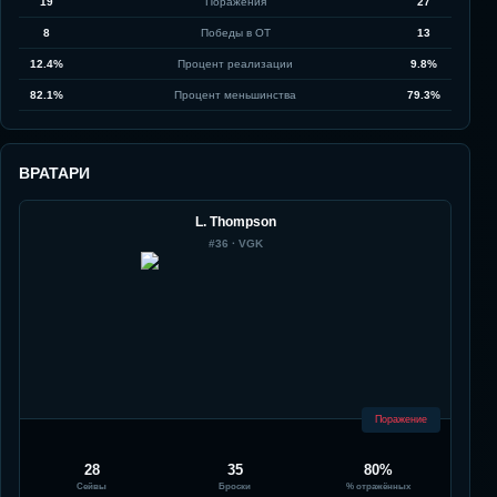
19
Поражения
27
8
Победы в ОТ
13
12.4%
Процент реализации
9.8%
82.1%
Процент меньшинства
79.3%
ВРАТАРИ
L. Thompson
#
36
·
VGK
Поражение
28
35
80%
Сейвы
Броски
% отражённых