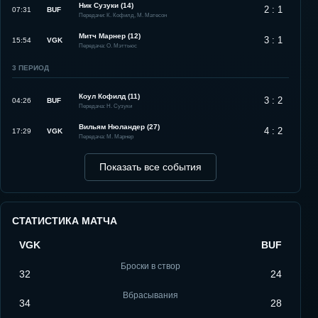
Ник Сузуки (14)
2 : 1
07:31
BUF
Передачи: К. Кофилд, М. Матесон
Митч Марнер (12)
3 : 1
15:54
VGK
Передача: О. Мэттьюс
3
ПЕРИОД
Коул Кофилд (11)
3 : 2
04:26
BUF
Передача: Н. Сузуки
Вильям Нюландер (27)
4 : 2
17:29
VGK
Передача: М. Марнер
Показать все события
СТАТИСТИКА МАТЧА
VGK
BUF
Броски в створ
32
24
Вбрасывания
34
28