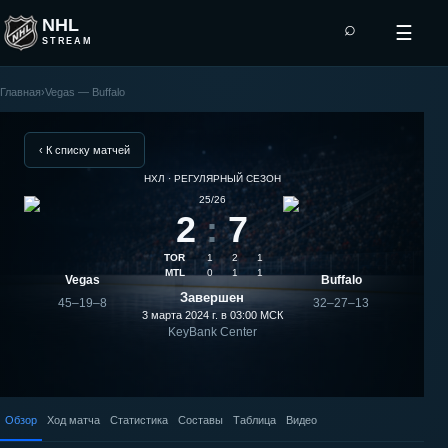
NHL
⌕
☰
STREAM
Главная
›
Vegas — Buffalo
Buffalo
—
‹ К списку матчей
НХЛ · РЕГУЛЯРНЫЙ СЕЗОН
Vegas:
25/26
2
:
7
результат
TOR
1
2
1
матча
MTL
0
1
1
Vegas
Buffalo
Завершен
45–19–8
32–27–13
3 марта 2024 г. в 03:00
МСК
KeyBank Center
Обзор
Ход матча
Статистика
Составы
Таблица
Видео