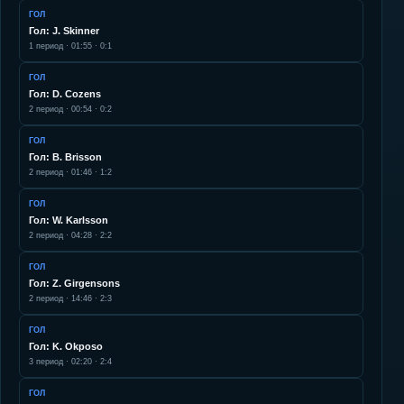
ГОЛ
Гол: J. Skinner
1
период ·
01:55
·
0:1
ГОЛ
Гол: D. Cozens
2
период ·
00:54
·
0:2
ГОЛ
Гол: B. Brisson
2
период ·
01:46
·
1:2
ГОЛ
Гол: W. Karlsson
2
период ·
04:28
·
2:2
ГОЛ
Гол: Z. Girgensons
2
период ·
14:46
·
2:3
ГОЛ
Гол: K. Okposo
3
период ·
02:20
·
2:4
ГОЛ