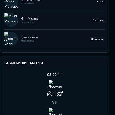
2 гола
Игрок матча
Митч Марнер
1+1 очко
Игрок матча
Джозеф Уолл
30 сейвов
Игрок матча
БЛИЖАЙШИЕ МАТЧИ
МСК
02:00
Montréal
VS