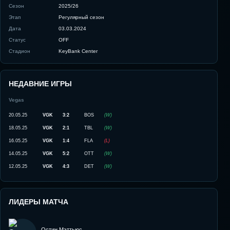
Сезон
2025/26
Этап
Регулярный сезон
Дата
03.03.2024
Статус
OFF
Стадион
KeyBank Center
НЕДАВНИЕ ИГРЫ
Vegas
20.05.25
VGK
3:2
BOS
(
W
)
18.05.25
VGK
2:1
TBL
(
W
)
16.05.25
VGK
1:4
FLA
(
L
)
14.05.25
VGK
5:2
OTT
(
W
)
12.05.25
VGK
4:3
DET
(
W
)
ЛИДЕРЫ МАТЧА
Остин Мэттьюс