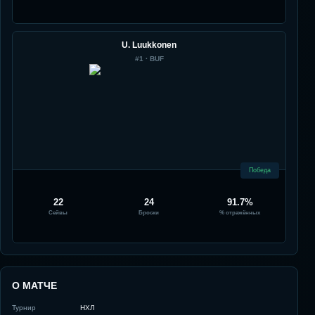
U. Luukkonen
#
1
·
BUF
Победа
22
24
91.7%
Сейвы
Броски
% отражённых
О МАТЧЕ
Турнир
НХЛ