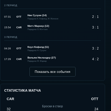
2
ПЕРИОД
Ник Сузуки (14)
2 : 1
07:31
OTT
Передачи: К. Кофилд, М. Матесон
Митч Марнер (12)
3 : 1
15:54
CAR
Передача: О. Мэттьюс
3
ПЕРИОД
Коул Кофилд (11)
3 : 2
04:26
OTT
Передача: Н. Сузуки
Вильям Нюландер (27)
4 : 2
17:29
CAR
Передача: М. Марнер
Показать все события
СТАТИСТИКА МАТЧА
CAR
OTT
Броски в створ
32
24