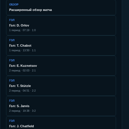
ОБЗОР
Расширенный обзор матча
ГОЛ
Гол: D. Orlov
1
период ·
07:19
·
1:0
ГОЛ
Гол: T. Chabot
1
период ·
13:50
·
1:1
ГОЛ
Гол: E. Kuznetsov
2
период ·
02:03
·
2:1
ГОЛ
Гол: T. Stützle
2
период ·
04:51
·
2:2
ГОЛ
Гол: S. Jarvis
2
период ·
19:38
·
3:2
ГОЛ
Гол: J. Chatfield