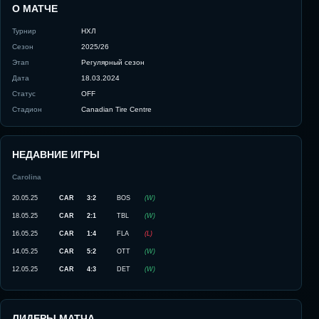
О МАТЧЕ
Турнир
НХЛ
Сезон
2025/26
Этап
Регулярный сезон
Дата
18.03.2024
Статус
OFF
Стадион
Canadian Tire Centre
НЕДАВНИЕ ИГРЫ
Carolina
20.05.25
CAR
3:2
BOS
(
W
)
18.05.25
CAR
2:1
TBL
(
W
)
16.05.25
CAR
1:4
FLA
(
L
)
14.05.25
CAR
5:2
OTT
(
W
)
12.05.25
CAR
4:3
DET
(
W
)
ЛИДЕРЫ МАТЧА