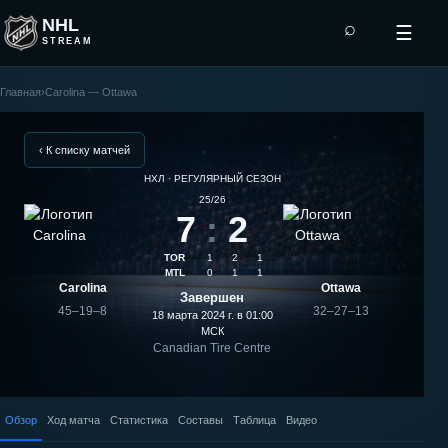
NHL
⌕
☰
STREAM
Главная
›
Carolina — Ottawa
Ottawa
—
‹ К списку матчей
НХЛ · РЕГУЛЯРНЫЙ СЕЗОН
Carolina:
25/26
7
:
2
результат
TOR
1
2
1
матча
MTL
0
1
1
Carolina
Ottawa
Завершен
45–19–8
32–27–13
18 марта 2024 г. в 01:00
МСК
Canadian Tire Centre
Обзор
Ход матча
Статистика
Составы
Таблица
Видео