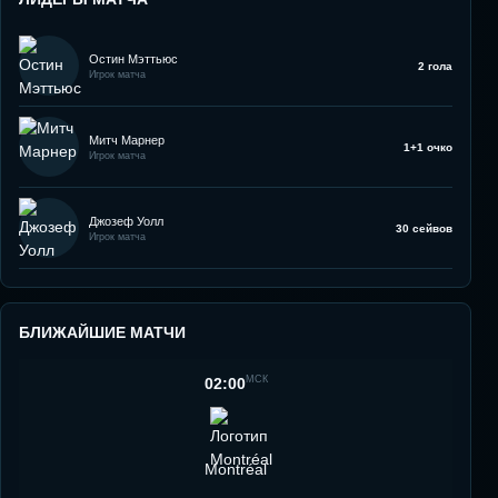
Остин Мэттьюс
2 гола
Игрок матча
Митч Марнер
1+1 очко
Игрок матча
Джозеф Уолл
30 сейвов
Игрок матча
БЛИЖАЙШИЕ МАТЧИ
МСК
02:00
Montréal