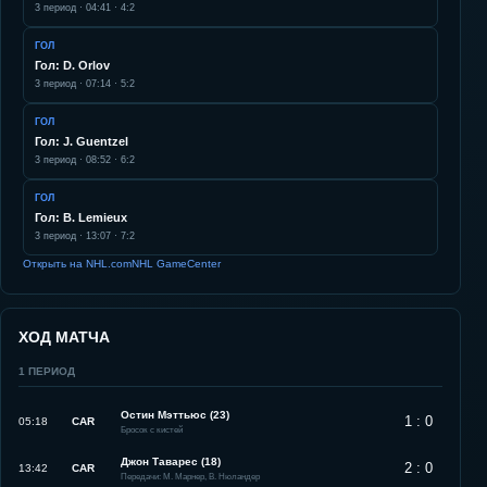
3
период ·
04:41
·
4:2
ГОЛ
Гол: D. Orlov
3
период ·
07:14
·
5:2
ГОЛ
Гол: J. Guentzel
3
период ·
08:52
·
6:2
ГОЛ
Гол: B. Lemieux
3
период ·
13:07
·
7:2
Открыть на NHL.com
NHL GameCenter
ХОД МАТЧА
1
ПЕРИОД
Остин Мэттьюс (23)
1 : 0
05:18
CAR
Бросок с кистей
Джон Таварес (18)
2 : 0
13:42
CAR
Передачи: М. Марнер, В. Нюландер