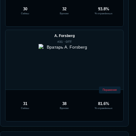
30
32
93.8%
Сейвы
Броски
% отражённых
A. Forsberg
#
31
·
OTT
Поражение
31
38
81.6%
Сейвы
Броски
% отражённых