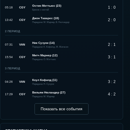
Остин Мэттьюс (23)
1 : 0
05:18
CGY
Бросок с кистей
Джон Таварес (18)
2 : 0
13:42
CGY
Передачи: М. Марнер, В. Нюландер
2
ПЕРИОД
Ник Сузуки (14)
2 : 1
07:31
VAN
Передачи: К. Кофилд, М. Матесон
Митч Марнер (12)
3 : 1
15:54
CGY
Передача: О. Мэттьюс
3
ПЕРИОД
Коул Кофилд (11)
3 : 2
04:26
VAN
Передача: Н. Сузуки
Вильям Нюландер (27)
4 : 2
17:29
CGY
Передача: М. Марнер
Показать все события