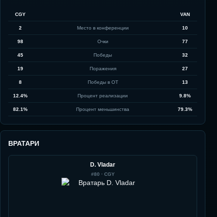
CGY
VAN
2
Место в конференции
10
98
Очки
77
45
Победы
32
19
Поражения
27
8
Победы в ОТ
13
12.4%
Процент реализации
9.8%
82.1%
Процент меньшинства
79.3%
ВРАТАРИ
D. Vladar
#
80
·
CGY