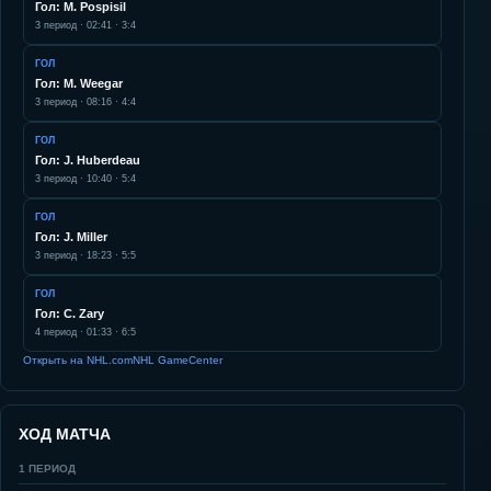
Гол: M. Pospisil
3
период ·
02:41
·
3:4
ГОЛ
Гол: M. Weegar
3
период ·
08:16
·
4:4
ГОЛ
Гол: J. Huberdeau
3
период ·
10:40
·
5:4
ГОЛ
Гол: J. Miller
3
период ·
18:23
·
5:5
ГОЛ
Гол: C. Zary
4
период ·
01:33
·
6:5
Открыть на NHL.com
NHL GameCenter
ХОД МАТЧА
1
ПЕРИОД