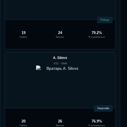
Победа
19
24
79.2%
Сейвы
Броски
% отражённых
A. Silovs
#
31
·
VAN
Овертайм
20
26
76.9%
Сейвы
Броски
% отражённых