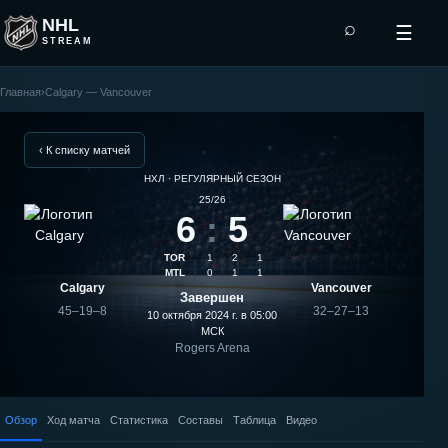
NHL
⌕
☰
STREAM
Главная
›
Calgary — Vancouver
Vancouver
—
‹ К списку матчей
НХЛ · РЕГУЛЯРНЫЙ СЕЗОН
Calgary:
25/26
6
:
5
результат
TOR
1
2
1
матча
MTL
0
1
1
Calgary
Vancouver
Завершен
45–19–8
32–27–13
10 октября 2024 г. в 05:00
МСК
Rogers Arena
Обзор
Ход матча
Статистика
Составы
Таблица
Видео