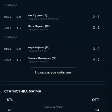
2
ПЕРИОД
Ник Сузуки (14)
2 : 1
07:31
OTT
Передачи: К. Кофилд, М. Матесон
Митч Марнер (12)
3 : 1
15:54
STL
Передача: О. Мэттьюс
3
ПЕРИОД
Коул Кофилд (11)
3 : 2
04:26
OTT
Передача: Н. Сузуки
Вильям Нюландер (27)
4 : 2
17:29
STL
Передача: М. Марнер
Показать все события
СТАТИСТИКА МАТЧА
STL
OTT
Броски в створ
32
24