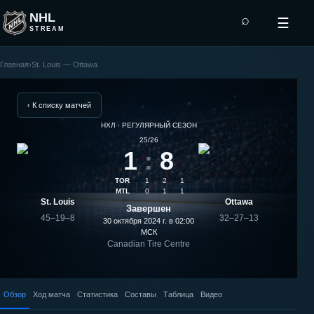
NHL
⌕
☰
STREAM
Главная
›
St. Louis — Ottawa
Ottawa
—
‹ К списку матчей
НХЛ · РЕГУЛЯРНЫЙ СЕЗОН
St.
25/26
1
:
8
Louis:
TOR
1
2
1
результат
MTL
0
1
1
St. Louis
Ottawa
Завершен
матча
45–19–8
32–27–13
30 октября 2024 г. в 02:00
МСК
Canadian Tire Centre
Обзор
Ход матча
Статистика
Составы
Таблица
Видео