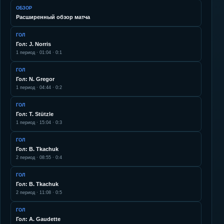
ОБЗОР
Расширенный обзор матча
ГОЛ
Гол: J. Norris
1
период ·
01:04
·
0:1
ГОЛ
Гол: N. Gregor
1
период ·
04:44
·
0:2
ГОЛ
Гол: T. Stützle
1
период ·
15:04
·
0:3
ГОЛ
Гол: B. Tkachuk
2
период ·
08:55
·
0:4
ГОЛ
Гол: B. Tkachuk
2
период ·
11:08
·
0:5
ГОЛ
Гол: A. Gaudette