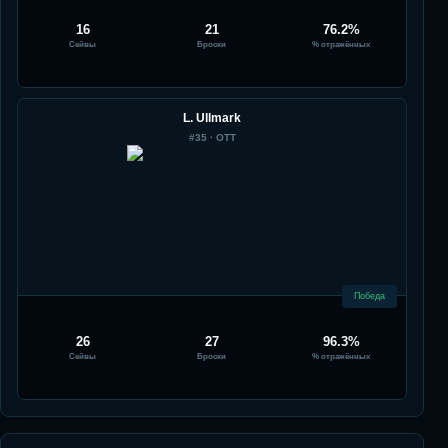
16
21
76.2%
Сейвы
Броски
% отражённых
L. Ullmark
#
35
·
OTT
Победа
26
27
96.3%
Сейвы
Броски
% отражённых