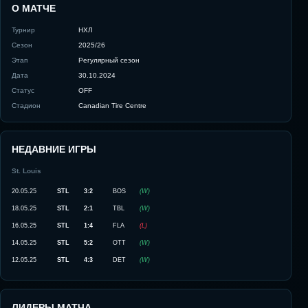
О МАТЧЕ
Турнир
НХЛ
Сезон
2025/26
Этап
Регулярный сезон
Дата
30.10.2024
Статус
OFF
Стадион
Canadian Tire Centre
НЕДАВНИЕ ИГРЫ
St. Louis
20.05.25
STL
3:2
BOS
(
W
)
18.05.25
STL
2:1
TBL
(
W
)
16.05.25
STL
1:4
FLA
(
L
)
14.05.25
STL
5:2
OTT
(
W
)
12.05.25
STL
4:3
DET
(
W
)
ЛИДЕРЫ МАТЧА