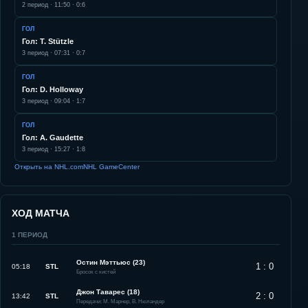
2
период ·
11:50
·
0:6
ГОЛ
Гол: T. Stützle
3
период ·
07:31
·
0:7
ГОЛ
Гол: D. Holloway
3
период ·
09:04
·
1:7
ГОЛ
Гол: A. Gaudette
3
период ·
15:27
·
1:8
Открыть на NHL.com
NHL GameCenter
ХОД МАТЧА
1
ПЕРИОД
Остин Мэттьюс (23)
1 : 0
05:18
STL
Бросок с кистей
Джон Таварес (18)
2 : 0
13:42
STL
Передачи: М. Марнер, В. Нюландер