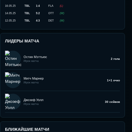
16.05.25
TBL
1:4
FLA
(
L
)
14.05.25
TBL
5:2
OTT
(
W
)
12.05.25
TBL
4:3
DET
(
W
)
ЛИДЕРЫ МАТЧА
Остин Мэттьюс
2 гола
Игрок матча
Митч Марнер
1+1 очко
Игрок матча
Джозеф Уолл
30 сейвов
Игрок матча
БЛИЖАЙШИЕ МАТЧИ