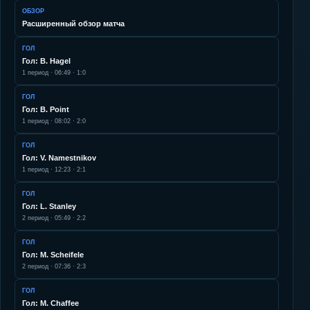
ОБЗОР
Расширенный обзор матча
ГОЛ
Гол: B. Hagel
1
период ·
06:49
·
1:0
ГОЛ
Гол: B. Point
1
период ·
08:02
·
2:0
ГОЛ
Гол: V. Namestnikov
1
период ·
12:23
·
2:1
ГОЛ
Гол: L. Stanley
2
период ·
05:49
·
2:2
ГОЛ
Гол: M. Scheifele
2
период ·
07:36
·
2:3
ГОЛ
Гол: M. Chaffee