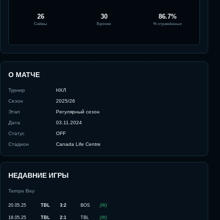
26
30
86.7%
Сейвы
Броски
% отражённых
О МАТЧЕ
Турнир
НХЛ
Сезон
2025/26
Этап
Регулярный сезон
Дата
03.11.2024
Статус
OFF
Стадион
Canada Life Centre
НЕДАВНИЕ ИГРЫ
Tampa Bay
20.05.25
TBL
3:2
BOS
(
W
)
18.05.25
TBL
2:1
TBL
(
W
)