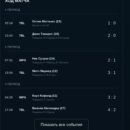
ХОД МАТЧА
1
ПЕРИОД
Остин Мэттьюс (23)
1 : 0
05:18
TBL
Бросок с кистей
Джон Таварес (18)
2 : 0
13:42
TBL
Передачи: М. Марнер, В. Нюландер
2
ПЕРИОД
Ник Сузуки (14)
2 : 1
07:31
WPG
Передачи: К. Кофилд, М. Матесон
Митч Марнер (12)
3 : 1
15:54
TBL
Передача: О. Мэттьюс
3
ПЕРИОД
Коул Кофилд (11)
3 : 2
04:26
WPG
Передача: Н. Сузуки
Вильям Нюландер (27)
4 : 2
17:29
TBL
Передача: М. Марнер
Показать все события