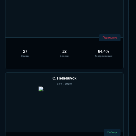
Поражение
27
32
84.4%
Сейвы
Броски
% отражённых
C. Hellebuyck
#
37
·
WPG
Победа