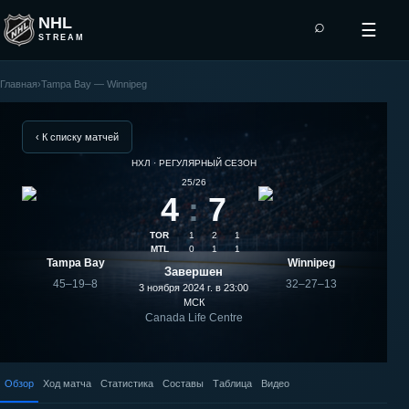
NHL
⌕
☰
STREAM
Главная
›
Tampa Bay — Winnipeg
Winnipeg
—
‹ К списку матчей
НХЛ · РЕГУЛЯРНЫЙ СЕЗОН
Tampa
25/26
4
:
7
Bay:
TOR
1
2
1
результат
MTL
0
1
1
Tampa Bay
Winnipeg
Завершен
матча
45–19–8
32–27–13
3 ноября 2024 г. в 23:00
МСК
Canada Life Centre
Обзор
Ход матча
Статистика
Составы
Таблица
Видео