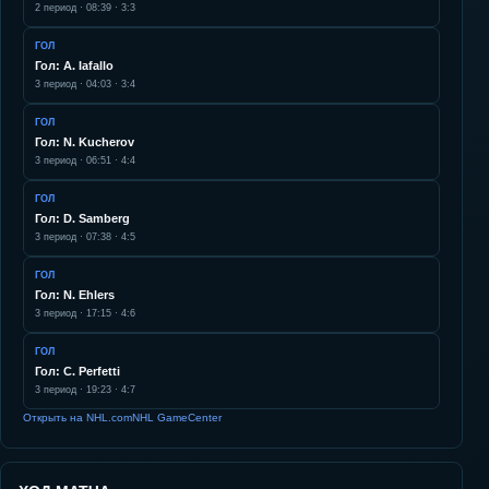
2
период ·
08:39
·
3:3
ГОЛ
Гол: A. Iafallo
3
период ·
04:03
·
3:4
ГОЛ
Гол: N. Kucherov
3
период ·
06:51
·
4:4
ГОЛ
Гол: D. Samberg
3
период ·
07:38
·
4:5
ГОЛ
Гол: N. Ehlers
3
период ·
17:15
·
4:6
ГОЛ
Гол: C. Perfetti
3
период ·
19:23
·
4:7
Открыть на NHL.com
NHL GameCenter