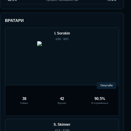
ВРАТАРИ
I. Sorokin
#
30
·
NYI
Овертайм
38
42
90.5%
Сейвы
Броски
% отражённых
S. Skinner
#
74
·
EDM