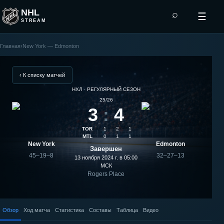
NHL
⌕
☰
STREAM
Главная
›
New York — Edmonton
Edmonton
—
‹ К списку матчей
НХЛ · РЕГУЛЯРНЫЙ СЕЗОН
New
25/26
3
:
4
York:
TOR
1
2
1
результат
MTL
0
1
1
New York
Edmonton
Завершен
матча
45–19–8
32–27–13
13 ноября 2024 г. в 05:00
МСК
Rogers Place
Обзор
Ход матча
Статистика
Составы
Таблица
Видео