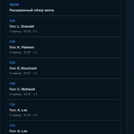
ОБЗОР
Расширенный обзор матча
ГОЛ
Гол: L. Draisaitl
2
период ·
00:36
·
0:1
ГОЛ
Гол: K. Palmieri
2
период ·
15:58
·
1:1
ГОЛ
Гол: E. Bouchard
3
период ·
00:57
·
1:2
ГОЛ
Гол: C. McDavid
3
период ·
10:19
·
1:3
ГОЛ
Гол: A. Lee
3
период ·
12:54
·
2:3
ГОЛ
Гол: A. Lee