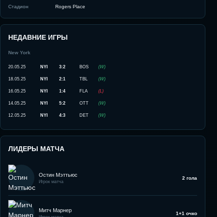
Стадион
Rogers Place
НЕДАВНИЕ ИГРЫ
New York
20.05.25
NYI
3:2
BOS
(
W
)
18.05.25
NYI
2:1
TBL
(
W
)
16.05.25
NYI
1:4
FLA
(
L
)
14.05.25
NYI
5:2
OTT
(
W
)
12.05.25
NYI
4:3
DET
(
W
)
ЛИДЕРЫ МАТЧА
Остин Мэттьюс
2 гола
Игрок матча
Митч Марнер
1+1 очко
Игрок матча