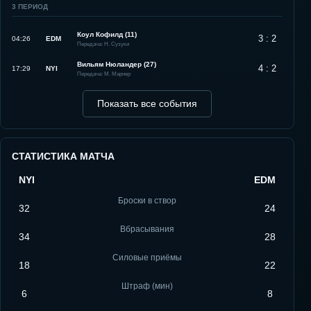
3
ПЕРИОД
Коул Кофилд (11)
3 : 2
04:26
EDM
Передача: Н. Сузуки
Вильям Нюландер (27)
4 : 2
17:29
NYI
Передача: М. Марнер
Показать все события
СТАТИСТИКА МАТЧА
NYI
EDM
Броски в створ
32
24
Вбрасывания
34
28
Силовые приёмы
18
22
Штраф (мин)
6
8