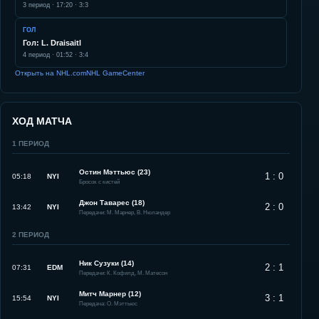
3
период ·
17:20
·
3:3
ГОЛ
Гол: L. Draisaitl
4
период ·
01:52
·
3:4
Открыть на NHL.com
NHL GameCenter
ХОД МАТЧА
1
ПЕРИОД
Остин Мэттьюс (23)
1 : 0
05:18
NYI
Бросок с кистей
Джон Таварес (18)
2 : 0
13:42
NYI
Передачи: М. Марнер, В. Нюландер
2
ПЕРИОД
Ник Сузуки (14)
2 : 1
07:31
EDM
Передачи: К. Кофилд, М. Матесон
Митч Марнер (12)
3 : 1
15:54
NYI
Передача: О. Мэттьюс