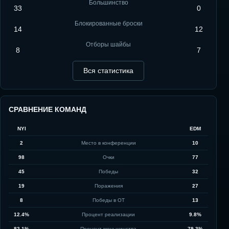
Большинство
33
0
Блокированные броски
14
12
Отборы шайбы
8
7
Вся статистика
СРАВНЕНИЕ КОМАНД
NYI
EDM
2
Место в конференции
10
98
Очки
77
45
Победы
32
19
Поражения
27
8
Победы в ОТ
13
12.4%
Процент реализации
9.8%
82.1%
Процент меньшинства
79.3%