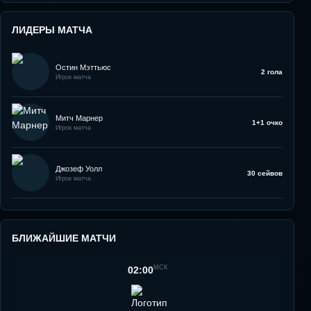
ЛИДЕРЫ МАТЧА
Остин Мэттьюс
2 гола
Игрок матча
Митч Марнер
1+1 очко
Игрок матча
Джозеф Уолл
30 сейвов
Игрок матча
БЛИЖАЙШИЕ МАТЧИ
МСК
02:00