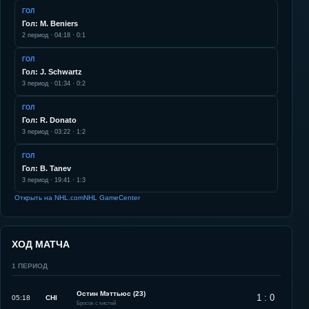
ГОЛ
Гол: M. Beniers
2
период ·
04:18
·
0:1
ГОЛ
Гол: J. Schwartz
3
период ·
01:34
·
0:2
ГОЛ
Гол: R. Donato
3
период ·
03:22
·
1:2
ГОЛ
Гол: B. Tanev
3
период ·
19:41
·
1:3
Открыть на NHL.com
NHL GameCenter
ХОД МАТЧА
1
ПЕРИОД
Остин Мэттьюс (23)
1 : 0
05:18
CHI
Бросок с кистей