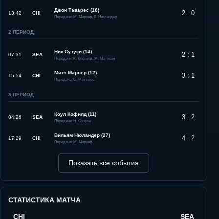
Джон Таварес (18)
2 : 0
13:42
CHI
Передачи: М. Марнер, В. Нюландер
2
ПЕРИОД
Ник Сузуки (14)
2 : 1
07:31
SEA
Передачи: К. Кофилд, М. Матесон
Митч Марнер (12)
3 : 1
15:54
CHI
Передача: О. Мэттьюс
3
ПЕРИОД
Коул Кофилд (11)
3 : 2
04:26
SEA
Передача: Н. Сузуки
Вильям Нюландер (27)
4 : 2
17:29
CHI
Передача: М. Марнер
Показать все события
СТАТИСТИКА МАТЧА
CHI
SEA