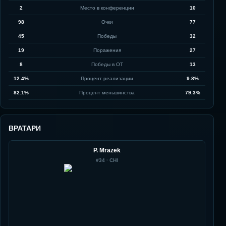
2
Место в конференции
10
98
Очки
77
45
Победы
32
19
Поражения
27
8
Победы в ОТ
13
12.4%
Процент реализации
9.8%
82.1%
Процент меньшинства
79.3%
ВРАТАРИ
P. Mrazek
#
34
·
CHI