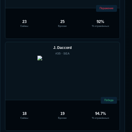
Поражение
23
25
92%
Сейвы
Броски
% отражённых
J. Daccord
#
35
·
SEA
Победа
18
19
94.7%
Сейвы
Броски
% отражённых