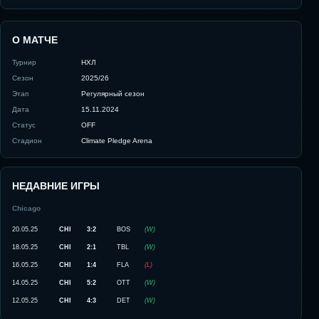
О МАТЧЕ
Турнир
НХЛ
Сезон
2025/26
Этап
Регулярный сезон
Дата
15.11.2024
Статус
OFF
Стадион
Climate Pledge Arena
НЕДАВНИЕ ИГРЫ
Chicago
20.05.25
CHI
3:2
BOS
(
W
)
18.05.25
CHI
2:1
TBL
(
W
)
16.05.25
CHI
1:4
FLA
(
L
)
14.05.25
CHI
5:2
OTT
(
W
)
12.05.25
CHI
4:3
DET
(
W
)