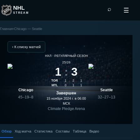
NHL
⌕
☰
STREAM
Главная
›
Chicago — Seattle
Seattle
—
‹ К списку матчей
НХЛ · РЕГУЛЯРНЫЙ СЕЗОН
Chicago:
25/26
1
:
3
результат
TOR
1
2
1
матча
MTL
0
1
1
Chicago
Seattle
Завершен
45–19–8
32–27–13
15 ноября 2024 г. в 06:00
МСК
Climate Pledge Arena
Обзор
Ход матча
Статистика
Составы
Таблица
Видео