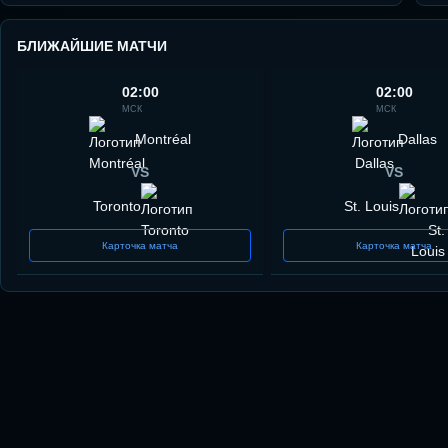
БЛИЖАЙШИЕ МАТЧИ
02:00
02:00
МСК
МСК
Montréal
Dallas
VS
VS
Toronto
St. Louis
Карточка матча
Карточка матча