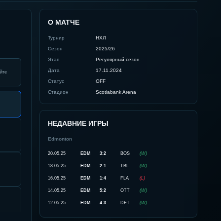
О МАТЧЕ
Турнир
НХЛ
Сезон
2025/26
Этап
Регулярный сезон
Дата
17.11.2024
йте
Статус
OFF
Стадион
Scotiabank Arena
НЕДАВНИЕ ИГРЫ
Edmonton
20.05.25
EDM
3:2
BOS
(
W
)
18.05.25
EDM
2:1
TBL
(
W
)
16.05.25
EDM
1:4
FLA
(
L
)
14.05.25
EDM
5:2
OTT
(
W
)
12.05.25
EDM
4:3
DET
(
W
)