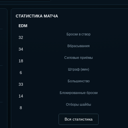
ГОЛ
Гол: M. Knies
3
период ·
13:08
·
2:2
СТАТИСТИКА МАТЧА
EDM
ГОЛ
Гол: B. McMann
Броски в створ
3
период ·
14:07
·
2:3
32
ГОЛ
Вбрасывания
34
Гол: L. Draisaitl
3
период ·
18:31
·
3:3
Силовые приёмы
18
ГОЛ
Штраф (мин)
Гол: M. Marner
6
4
период ·
00:40
·
3:4
Большинство
33
Блокированные броски
14
Отборы шайбы
8
Вся статистика