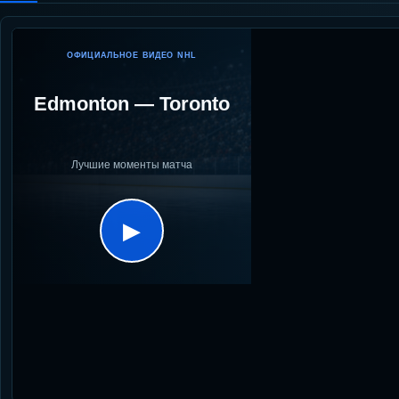
ОФИЦИАЛЬНОЕ ВИДЕО NHL
Edmonton
—
Toronto
Лучшие моменты матча
▶