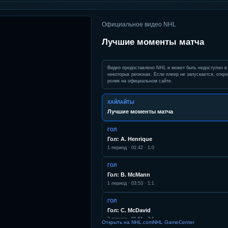
Официальное видео NHL
Лучшие моменты матча
Видео предоставлено NHL и может быть недоступно в
некоторых регионах. Если плеер не запускается, откро
ролик на официальном сайте.
ХАЙЛАЙТЫ
Лучшие моменты матча
ГОЛ
Гол: A. Henrique
1
период ·
01:42
·
1:0
ГОЛ
Гол: B. McMann
1
период ·
03:53
·
1:1
ГОЛ
Гол: C. McDavid
2
период ·
01:51
·
2:1
Открыть на NHL.com
NHL GameCenter