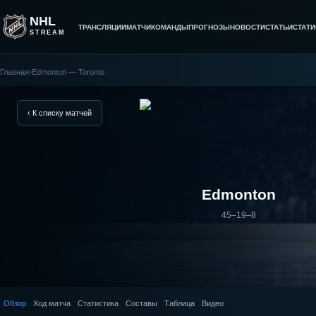
NHL
ТРАНСЛЯЦИИ
МАТЧИ
КОМАНДЫ
ПРОГНОЗЫ
НОВОСТИ
СТАТЬИ
СТАТИ
STREAM
Главная
›
Edmonton — Toronto
Toronto
—
‹ К списку матчей
Edmonton:
результат
Edmonton
матча
45–19–8
Обзор
Ход матча
Статистика
Составы
Таблица
Видео