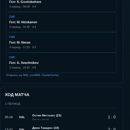
Гол: S. Gostisbehere
3
период ·
08:09
·
3:4
ГОЛ
Гол: M. Heiskanen
3
период ·
14:46
·
4:4
ГОЛ
Гол: M. Necas
3
период ·
17:53
·
4:5
ГОЛ
Гол: A. Svechnikov
3
период ·
19:45
·
4:6
Открыть на NHL.com
NHL GameCenter
ХОД МАТЧА
1
ПЕРИОД
Остин Мэттьюс (23)
1 : 0
05:18
DAL
Бросок с кистей
Джон Таварес (18)
2 : 0
13:42
DAL