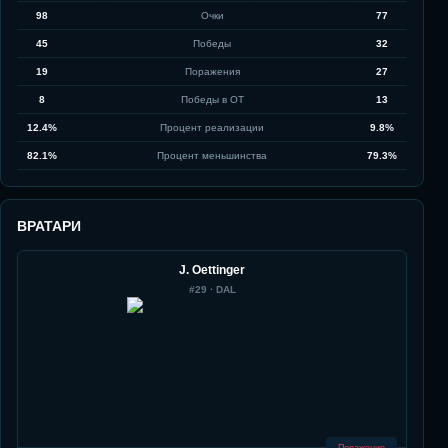
98
Очки
77
45
Победы
32
19
Поражения
27
8
Победы в ОТ
13
12.4%
Процент реализации
9.8%
82.1%
Процент меньшинства
79.3%
ВРАТАРИ
J. Oettinger
#
29
·
DAL