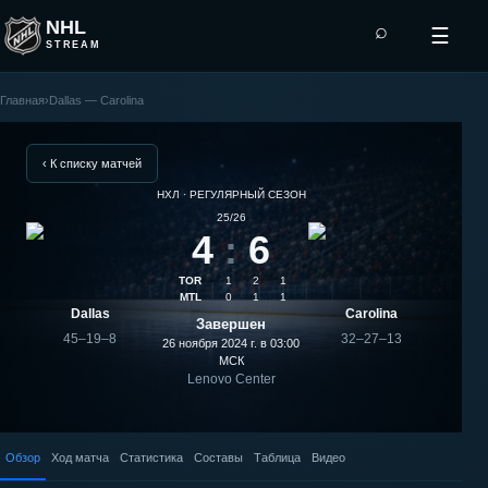
NHL
⌕
☰
STREAM
Главная
›
Dallas — Carolina
Carolina
—
‹ К списку матчей
НХЛ · РЕГУЛЯРНЫЙ СЕЗОН
Dallas:
25/26
4
:
6
результат
TOR
1
2
1
матча
MTL
0
1
1
Dallas
Carolina
Завершен
45–19–8
32–27–13
26 ноября 2024 г. в 03:00
МСК
Lenovo Center
Обзор
Ход матча
Статистика
Составы
Таблица
Видео