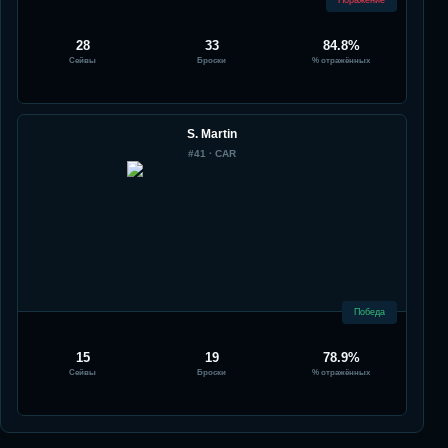
Поражение
28
33
84.8%
Сейвы
Броски
% отражённых
S. Martin
#
41
·
CAR
Победа
15
19
78.9%
Сейвы
Броски
% отражённых