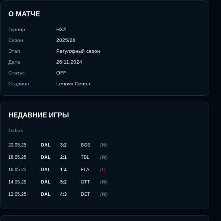
О МАТЧЕ
Турнир
НХЛ
Сезон
2025/26
Этап
Регулярный сезон
Дата
26.11.2024
Статус
OFF
Стадион
Lenovo Center
НЕДАВНИЕ ИГРЫ
Dallas
20.05.25
DAL
3:2
BOS
(
W
)
18.05.25
DAL
2:1
TBL
(
W
)
16.05.25
DAL
1:4
FLA
(
L
)
14.05.25
DAL
5:2
OTT
(
W
)
12.05.25
DAL
4:3
DET
(
W
)