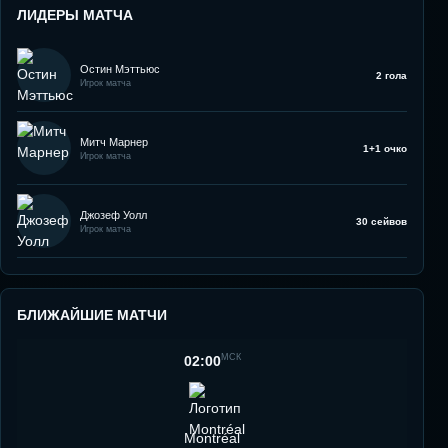
ЛИДЕРЫ МАТЧА
Остин Мэттьюс
2 гола
Игрок матча
Митч Марнер
1+1 очко
Игрок матча
Джозеф Уолл
30 сейвов
Игрок матча
БЛИЖАЙШИЕ МАТЧИ
МСК
02:00
Montréal