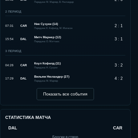
Передачи: М. Марнер, В. Нюландер
2
ПЕРИОД
Ник Сузуки (14)
2 : 1
07:31
CAR
Передачи: К. Кофилд, М. Матесон
Митч Марнер (12)
3 : 1
15:54
DAL
Передача: О. Мэттьюс
3
ПЕРИОД
Коул Кофилд (11)
3 : 2
04:26
CAR
Передача: Н. Сузуки
Вильям Нюландер (27)
4 : 2
17:29
DAL
Передача: М. Марнер
Показать все события
СТАТИСТИКА МАТЧА
DAL
CAR
Броски в створ