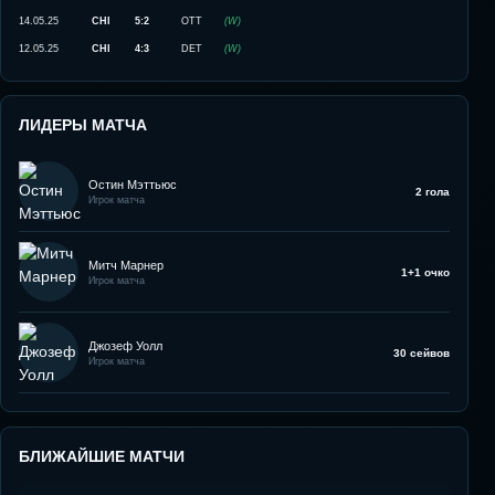
14.05.25
CHI
5:2
OTT
(
W
)
12.05.25
CHI
4:3
DET
(
W
)
ЛИДЕРЫ МАТЧА
Остин Мэттьюс
2 гола
Игрок матча
Митч Марнер
1+1 очко
Игрок матча
Джозеф Уолл
30 сейвов
Игрок матча
БЛИЖАЙШИЕ МАТЧИ