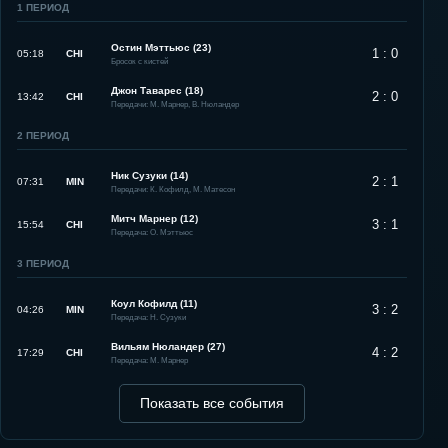
1
ПЕРИОД
Остин Мэттьюс (23)
1 : 0
05:18
CHI
Бросок с кистей
Джон Таварес (18)
2 : 0
13:42
CHI
Передачи: М. Марнер, В. Нюландер
2
ПЕРИОД
Ник Сузуки (14)
2 : 1
07:31
MIN
Передачи: К. Кофилд, М. Матесон
Митч Марнер (12)
3 : 1
15:54
CHI
Передача: О. Мэттьюс
3
ПЕРИОД
Коул Кофилд (11)
3 : 2
04:26
MIN
Передача: Н. Сузуки
Вильям Нюландер (27)
4 : 2
17:29
CHI
Передача: М. Марнер
Показать все события