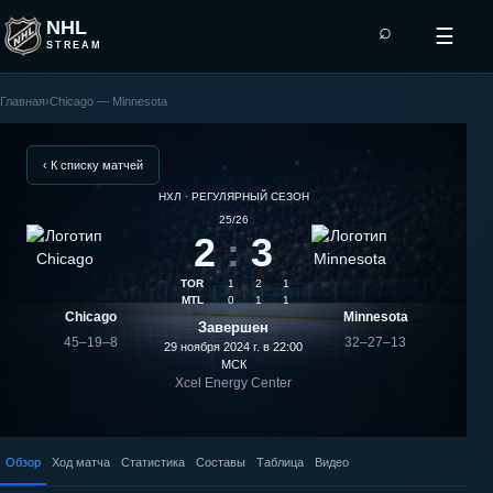
NHL
⌕
☰
STREAM
Главная
›
Chicago — Minnesota
Minnesota
—
‹ К списку матчей
НХЛ · РЕГУЛЯРНЫЙ СЕЗОН
Chicago:
25/26
2
:
3
результат
TOR
1
2
1
матча
MTL
0
1
1
Chicago
Minnesota
Завершен
45–19–8
32–27–13
29 ноября 2024 г. в 22:00
МСК
Xcel Energy Center
Обзор
Ход матча
Статистика
Составы
Таблица
Видео