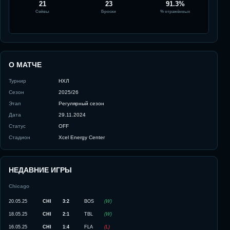
21
23
91.3%
Сейвы
Броски
% отражённых
О МАТЧЕ
Турнир
НХЛ
Сезон
2025/26
Этап
Регулярный сезон
Дата
29.11.2024
Статус
OFF
Стадион
Xcel Energy Center
НЕДАВНИЕ ИГРЫ
Chicago
20.05.25
CHI
3:2
BOS
(
W
)
18.05.25
CHI
2:1
TBL
(
W
)
16.05.25
CHI
1:4
FLA
(
L
)