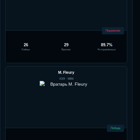
Поражение
26
29
89.7%
Сейвы
Броски
% отражённых
M. Fleury
#
29
·
MIN
Победа