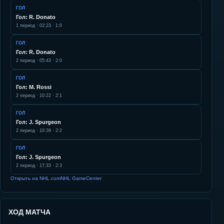
ГОЛ
Гол: R. Donato
1
период ·
02:23
·
1:0
ГОЛ
Гол: R. Donato
2
период ·
05:43
·
2:0
ГОЛ
Гол: M. Rossi
2
период ·
10:22
·
2:1
ГОЛ
Гол: J. Spurgeon
2
период ·
10:39
·
2:2
ГОЛ
Гол: J. Spurgeon
2
период ·
17:33
·
2:3
Открыть на NHL.com
NHL GameCenter
ХОД МАТЧА