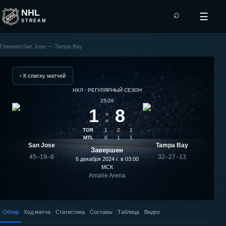
NHL
⌕
☰
STREAM
Главная
›
San Jose — Tampa Bay
Tampa
Bay
‹ К списку матчей
НХЛ · РЕГУЛЯРНЫЙ СЕЗОН
—
25/26
1
:
8
San
TOR
1
2
1
Jose:
MTL
0
1
1
San Jose
Tampa Bay
Завершен
результат
45–19–8
32–27–13
6 декабря 2024 г. в 03:00
МСК
Amalie Arena
матча
Обзор
Ход матча
Статистика
Составы
Таблица
Видео