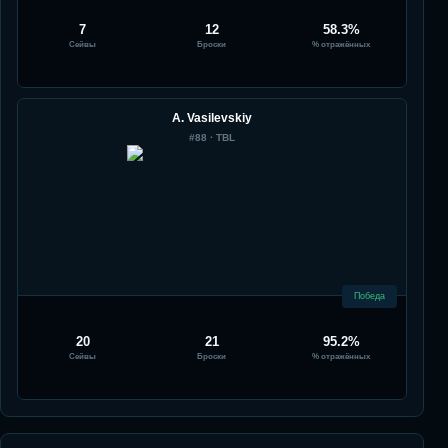
7
12
58.3%
Сейвы
Броски
% отражённых
A. Vasilevskiy
#
88
·
TBL
Победа
20
21
95.2%
Сейвы
Броски
% отражённых