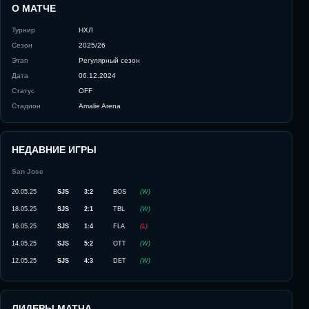
О МАТЧЕ
Турнир
НХЛ
Сезон
2025/26
Этап
Регулярный сезон
Дата
06.12.2024
Статус
OFF
Стадион
Amalie Arena
НЕДАВНИЕ ИГРЫ
San Jose
20.05.25
SJS
3:2
BOS
(
W
)
18.05.25
SJS
2:1
TBL
(
W
)
16.05.25
SJS
1:4
FLA
(
L
)
14.05.25
SJS
5:2
OTT
(
W
)
12.05.25
SJS
4:3
DET
(
W
)
ЛИДЕРЫ МАТЧА