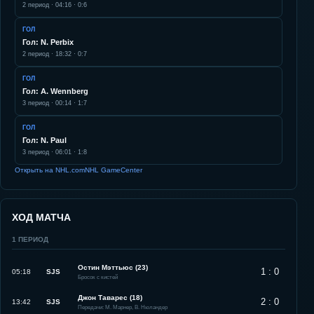
2
период ·
04:16
·
0:6
ГОЛ
Гол: N. Perbix
2
период ·
18:32
·
0:7
ГОЛ
Гол: A. Wennberg
3
период ·
00:14
·
1:7
ГОЛ
Гол: N. Paul
3
период ·
06:01
·
1:8
Открыть на NHL.com
NHL GameCenter
ХОД МАТЧА
1
ПЕРИОД
Остин Мэттьюс (23)
1 : 0
05:18
SJS
Бросок с кистей
Джон Таварес (18)
2 : 0
13:42
SJS
Передачи: М. Марнер, В. Нюландер