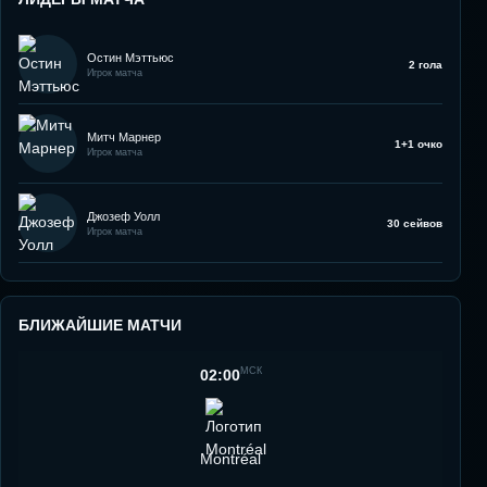
Остин Мэттьюс
2 гола
Игрок матча
Митч Марнер
1+1 очко
Игрок матча
Джозеф Уолл
30 сейвов
Игрок матча
БЛИЖАЙШИЕ МАТЧИ
МСК
02:00
Montréal