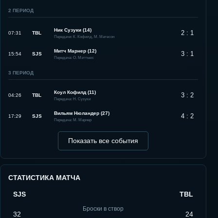
2
ПЕРИОД
Ник Сузуки (14)
2 : 1
07:31
TBL
Передачи: К. Кофилд, М. Матесон
Митч Марнер (12)
3 : 1
15:54
SJS
Передача: О. Мэттьюс
3
ПЕРИОД
Коул Кофилд (11)
3 : 2
04:26
TBL
Передача: Н. Сузуки
Вильям Нюландер (27)
4 : 2
17:29
SJS
Передача: М. Марнер
Показать все события
СТАТИСТИКА МАТЧА
SJS
TBL
Броски в створ
32
24