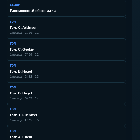
ОБЗОР
Расширенный обзор матча
ГОЛ
Гол: C. Atkinson
1
период ·
01:26
·
0:1
ГОЛ
Гол: C. Geekie
1
период ·
07:29
·
0:2
ГОЛ
Гол: B. Hagel
1
период ·
08:32
·
0:3
ГОЛ
Гол: B. Hagel
1
период ·
08:55
·
0:4
ГОЛ
Гол: J. Guentzel
1
период ·
17:45
·
0:5
ГОЛ
Гол: A. Cirelli