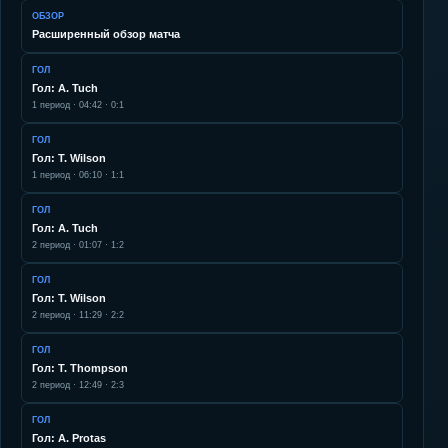
ОБЗОР
Расширенный обзор матча
ГОЛ
Гол: A. Tuch
1
период ·
04:42
·
0:1
ГОЛ
Гол: T. Wilson
1
период ·
06:10
·
1:1
ГОЛ
Гол: A. Tuch
2
период ·
01:07
·
1:2
ГОЛ
Гол: T. Wilson
2
период ·
11:29
·
2:2
ГОЛ
Гол: T. Thompson
2
период ·
12:49
·
2:3
ГОЛ
Гол: A. Protas