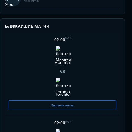
Игрок матча
БЛИЖАЙШИЕ МАТЧИ
МСК
02:00
Montréal
VS
Toronto
Карточка матча
МСК
02:00