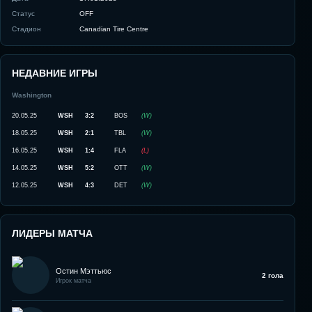
Статус
OFF
Стадион
Canadian Tire Centre
НЕДАВНИЕ ИГРЫ
Washington
20.05.25
WSH
3:2
BOS
(
W
)
18.05.25
WSH
2:1
TBL
(
W
)
16.05.25
WSH
1:4
FLA
(
L
)
14.05.25
WSH
5:2
OTT
(
W
)
12.05.25
WSH
4:3
DET
(
W
)
ЛИДЕРЫ МАТЧА
Остин Мэттьюс
2 гола
Игрок матча