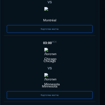
VS
Montréal
Карточка матча
МСК
03:00
Chicago
VS
Minnesota
Карточка матча