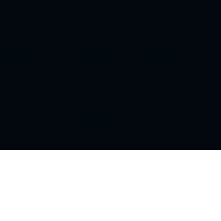
NHL
STREAM