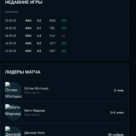
НЕДАВНИЕ ИГРЫ
Anaheim
20.05.25
ANA
3:2
BOS
(
W
)
18.05.25
ANA
2:1
TBL
(
W
)
16.05.25
ANA
1:4
FLA
(
L
)
14.05.25
ANA
5:2
OTT
(
W
)
12.05.25
ANA
4:3
DET
(
W
)
ЛИДЕРЫ МАТЧА
Остин Мэттьюс
2 гола
Игрок матча
Митч Марнер
1+1 очко
Игрок матча
Джозеф Уолл
30 сейвов