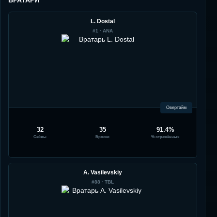
ВРАТАРИ
L. Dostal
#
1
·
ANA
Овертайм
32
35
91.4%
Сейвы
Броски
% отражённых
A. Vasilevskiy
#
88
·
TBL