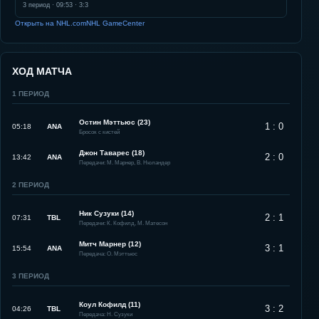
3
период ·
09:53
·
3:3
Открыть на NHL.com
NHL GameCenter
ХОД МАТЧА
1
ПЕРИОД
Остин Мэттьюс (23)
1 : 0
05:18
ANA
Бросок с кистей
Джон Таварес (18)
2 : 0
13:42
ANA
Передачи: М. Марнер, В. Нюландер
2
ПЕРИОД
Ник Сузуки (14)
2 : 1
07:31
TBL
Передачи: К. Кофилд, М. Матесон
Митч Марнер (12)
3 : 1
15:54
ANA
Передача: О. Мэттьюс
3
ПЕРИОД
Коул Кофилд (11)
3 : 2
04:26
TBL
Передача: Н. Сузуки