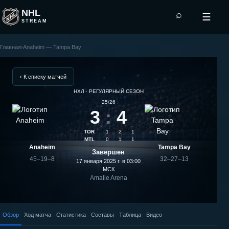
NHL
⌕
☰
STREAM
Главная
›
Anaheim — Tampa Bay
Tampa
Bay
‹ К списку матчей
НХЛ · РЕГУЛЯРНЫЙ СЕЗОН
—
25/26
3
:
4
Anaheim:
TOR
1
2
1
результат
MTL
0
1
1
Anaheim
Tampa Bay
Завершен
матча
45–19–8
32–27–13
17 января 2025 г. в 03:00
МСК
Amalie Arena
Обзор
Ход матча
Статистика
Составы
Таблица
Видео