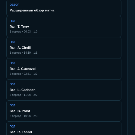
ОБЗОР
Расширенный обзор матча
ГОЛ
Гол: T. Terry
1
период ·
06:03
·
1:0
ГОЛ
Гол: A. Cirelli
1
период ·
14:19
·
1:1
ГОЛ
Гол: J. Guentzel
2
период ·
02:51
·
1:2
ГОЛ
Гол: L. Carlsson
2
период ·
11:26
·
2:2
ГОЛ
Гол: B. Point
2
период ·
15:26
·
2:3
ГОЛ
Гол: R. Fabbri