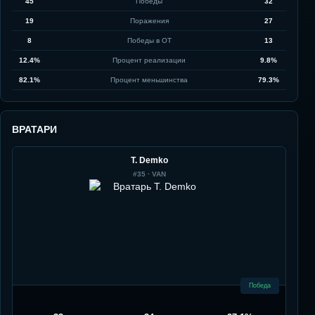
45
Победы
32
19
Поражения
27
8
Победы в ОТ
13
12.4%
Процент реализации
9.8%
82.1%
Процент меньшинства
79.3%
ВРАТАРИ
T. Demko
#
35
·
VAN
Победа