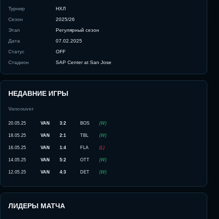
Турнир
НХЛ
Сезон
2025/26
Этап
Регулярный сезон
Дата
07.02.2025
Статус
OFF
Стадион
SAP Center at San Jose
НЕДАВНИЕ ИГРЫ
Vancouver
20.05.25
VAN
3:2
BOS
(
W
)
18.05.25
VAN
2:1
TBL
(
W
)
16.05.25
VAN
1:4
FLA
(
L
)
14.05.25
VAN
5:2
OTT
(
W
)
12.05.25
VAN
4:3
DET
(
W
)
ЛИДЕРЫ МАТЧА