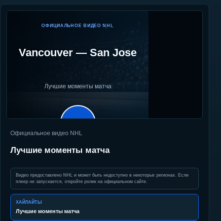
ОФИЦИАЛЬНОЕ ВИДЕО NHL
Vancouver
—
San Jose
Лучшие моменты матча
▶
Официальное видео NHL
Лучшие моменты матча
Видео предоставлено NHL и может быть недоступно в некоторых регионах. Если
плеер не запускается, откройте ролик на официальном сайте.
ХАЙЛАЙТЫ
Лучшие моменты матча