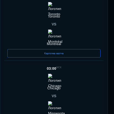
Toronto
VS
Montréal
Карточка матча
МСК
03:00
Chicago
VS