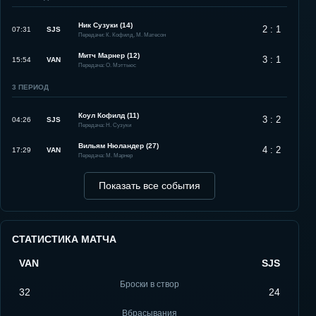
Ник Сузуки (14)
2 : 1
07:31
SJS
Передачи: К. Кофилд, М. Матесон
Митч Марнер (12)
3 : 1
15:54
VAN
Передача: О. Мэттьюс
3
ПЕРИОД
Коул Кофилд (11)
3 : 2
04:26
SJS
Передача: Н. Сузуки
Вильям Нюландер (27)
4 : 2
17:29
VAN
Передача: М. Марнер
Показать все события
СТАТИСТИКА МАТЧА
VAN
SJS
Броски в створ
32
24
Вбрасывания