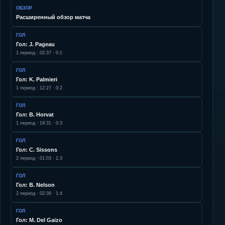
ОБЗОР
Расширенный обзор матча
ГОЛ
Гол: J. Pageau
1
период ·
02:37
·
0:1
ГОЛ
Гол: K. Palmieri
1
период ·
12:27
·
0:2
ГОЛ
Гол: B. Horvat
1
период ·
19:31
·
0:3
ГОЛ
Гол: C. Sissons
2
период ·
01:03
·
1:3
ГОЛ
Гол: B. Nelson
2
период ·
02:38
·
1:4
ГОЛ
Гол: M. Del Gaizo