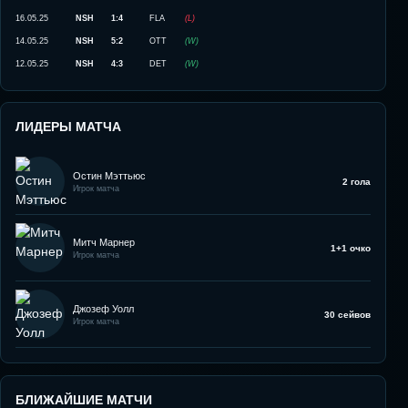
16.05.25
NSH
1:4
FLA
(
L
)
14.05.25
NSH
5:2
OTT
(
W
)
12.05.25
NSH
4:3
DET
(
W
)
ЛИДЕРЫ МАТЧА
Остин Мэттьюс
2 гола
Игрок матча
Митч Марнер
1+1 очко
Игрок матча
Джозеф Уолл
30 сейвов
Игрок матча
БЛИЖАЙШИЕ МАТЧИ