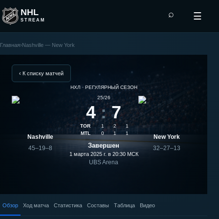
NHL
⌕
☰
STREAM
Главная
›
Nashville — New York
New
York
‹ К списку матчей
НХЛ · РЕГУЛЯРНЫЙ СЕЗОН
—
25/26
4
:
7
Nashville:
TOR
1
2
1
результат
MTL
0
1
1
Nashville
New York
Завершен
45–19–8
32–27–13
матча
1 марта 2025 г. в 20:30
МСК
UBS Arena
Обзор
Ход матча
Статистика
Составы
Таблица
Видео