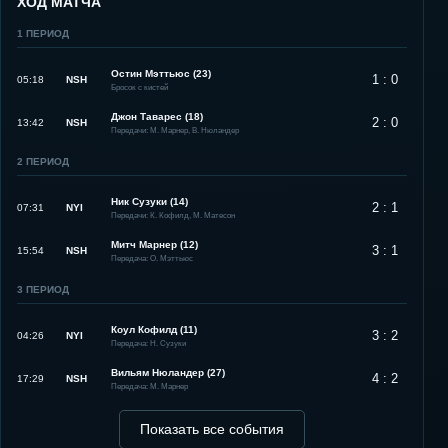
ХОД МАТЧА
1
ПЕРИОД
Остин Мэттьюс (23)
1 : 0
05:18
NSH
Бросок с кистей
Джон Таварес (18)
2 : 0
13:42
NSH
Передачи: М. Марнер, В. Нюландер
2
ПЕРИОД
Ник Сузуки (14)
2 : 1
07:31
NYI
Передачи: К. Кофилд, М. Матесон
Митч Марнер (12)
3 : 1
15:54
NSH
Передача: О. Мэттьюс
3
ПЕРИОД
Коул Кофилд (11)
3 : 2
04:26
NYI
Передача: Н. Сузуки
Вильям Нюландер (27)
4 : 2
17:29
NSH
Передача: М. Марнер
Показать все события