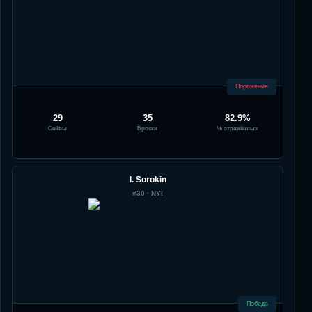
Поражение
29
35
82.9%
Сейвы
Броски
% отражённых
I. Sorokin
#
30
·
NYI
Победа