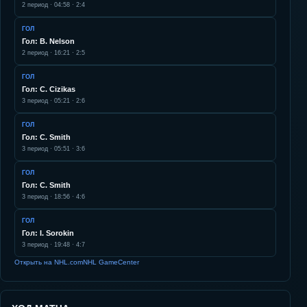
2
период ·
04:58
·
2:4
ГОЛ
Гол: B. Nelson
2
период ·
16:21
·
2:5
ГОЛ
Гол: C. Cizikas
3
период ·
05:21
·
2:6
ГОЛ
Гол: C. Smith
3
период ·
05:51
·
3:6
ГОЛ
Гол: C. Smith
3
период ·
18:56
·
4:6
ГОЛ
Гол: I. Sorokin
3
период ·
19:48
·
4:7
Открыть на NHL.com
NHL GameCenter