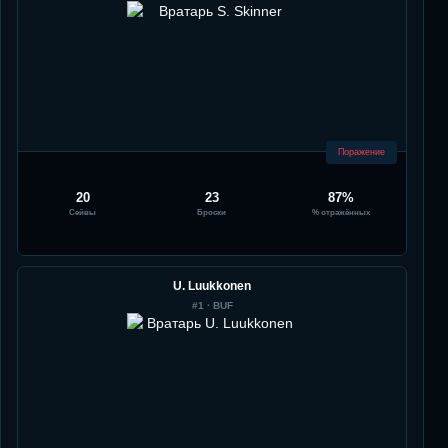
Поражение
20
23
87%
Сейвы
Броски
% отражённых
U. Luukkonen
#
1
·
BUF