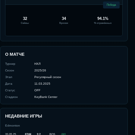
Победа
32
34
94.1%
Сейвы
Броски
% отражённых
О МАТЧЕ
Турнир
НХЛ
Сезон
2025/26
Этап
Регулярный сезон
Дата
11.03.2025
Статус
OFF
Стадион
KeyBank Center
НЕДАВНИЕ ИГРЫ
Edmonton
20.05.25
EDM
3:2
BOS
(
W
)