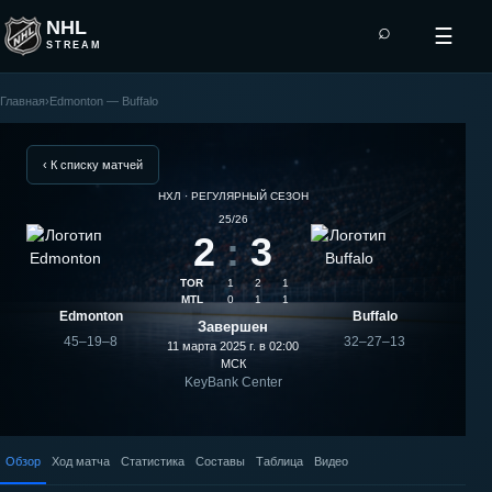
NHL
⌕
☰
STREAM
Главная
›
Edmonton — Buffalo
Buffalo
—
‹ К списку матчей
НХЛ · РЕГУЛЯРНЫЙ СЕЗОН
Edmonton:
25/26
2
:
3
результат
TOR
1
2
1
матча
MTL
0
1
1
Edmonton
Buffalo
Завершен
45–19–8
32–27–13
11 марта 2025 г. в 02:00
МСК
KeyBank Center
Обзор
Ход матча
Статистика
Составы
Таблица
Видео