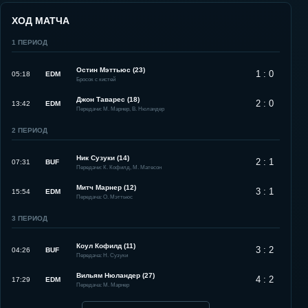
ХОД МАТЧА
1
ПЕРИОД
Остин Мэттьюс (23)
1 : 0
05:18
EDM
Бросок с кистей
Джон Таварес (18)
2 : 0
13:42
EDM
Передачи: М. Марнер, В. Нюландер
2
ПЕРИОД
Ник Сузуки (14)
2 : 1
07:31
BUF
Передачи: К. Кофилд, М. Матесон
Митч Марнер (12)
3 : 1
15:54
EDM
Передача: О. Мэттьюс
3
ПЕРИОД
Коул Кофилд (11)
3 : 2
04:26
BUF
Передача: Н. Сузуки
Вильям Нюландер (27)
4 : 2
17:29
EDM
Передача: М. Марнер