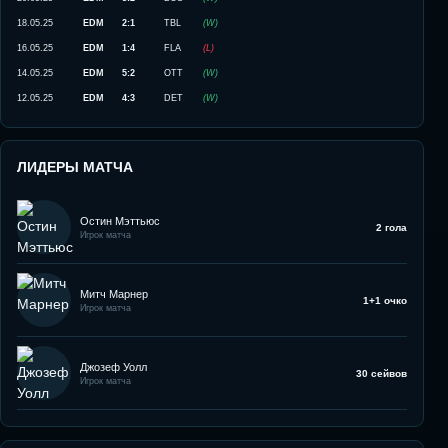
18.05.25
EDM
2:1
TBL
(
W
)
16.05.25
EDM
1:4
FLA
(
L
)
14.05.25
EDM
5:2
OTT
(
W
)
12.05.25
EDM
4:3
DET
(
W
)
ЛИДЕРЫ МАТЧА
Остин Мэттьюс
2 гола
Игрок матча
Митч Марнер
1+1 очко
Игрок матча
Джозеф Уолл
30 сейвов
Игрок матча