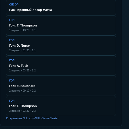
ОБЗОР
Расширенный обзор матча
ГОЛ
Гол: T. Thompson
1
период ·
13:28
·
0:1
ГОЛ
Гол: D. Nurse
2
период ·
01:35
·
1:1
ГОЛ
Гол: A. Tuch
2
период ·
03:52
·
1:2
ГОЛ
Гол: E. Bouchard
2
период ·
09:12
·
2:2
ГОЛ
Гол: T. Thompson
3
период ·
03:20
·
2:3
Открыть на NHL.com
NHL GameCenter