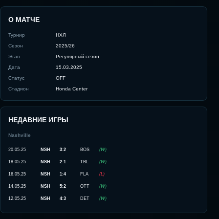
О МАТЧЕ
Турнир
НХЛ
Сезон
2025/26
Этап
Регулярный сезон
Дата
15.03.2025
Статус
OFF
Стадион
Honda Center
НЕДАВНИЕ ИГРЫ
Nashville
20.05.25
NSH
3:2
BOS
(
W
)
18.05.25
NSH
2:1
TBL
(
W
)
16.05.25
NSH
1:4
FLA
(
L
)
14.05.25
NSH
5:2
OTT
(
W
)
12.05.25
NSH
4:3
DET
(
W
)