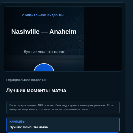
ОФИЦИАЛЬНОЕ ВИДЕО NHL
Nashville
—
Anaheim
Лучшие моменты матча
▶
Официальное видео NHL
Лучшие моменты матча
Видео предоставлено NHL и может быть недоступно в некоторых регионах. Если
плеер не запускается, откройте ролик на официальном сайте.
ХАЙЛАЙТЫ
Лучшие моменты матча