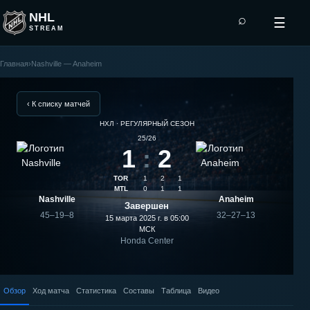
NHL
⌕
☰
STREAM
Главная
›
Nashville — Anaheim
Anaheim
—
‹ К списку матчей
НХЛ · РЕГУЛЯРНЫЙ СЕЗОН
Nashville:
25/26
1
:
2
результат
TOR
1
2
1
матча
MTL
0
1
1
Nashville
Anaheim
Завершен
45–19–8
32–27–13
15 марта 2025 г. в 05:00
МСК
Honda Center
Обзор
Ход матча
Статистика
Составы
Таблица
Видео