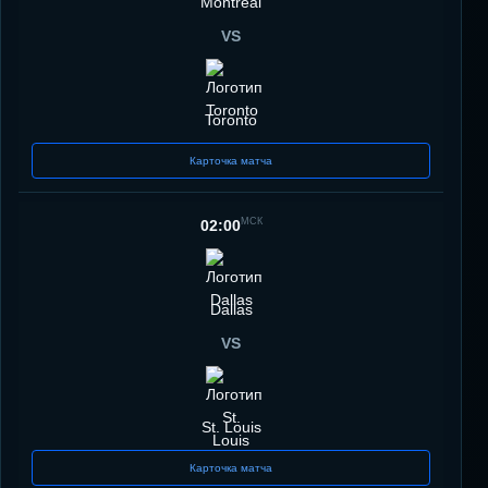
Montréal
VS
Toronto
Карточка матча
МСК
02:00
Dallas
VS
St. Louis
Карточка матча