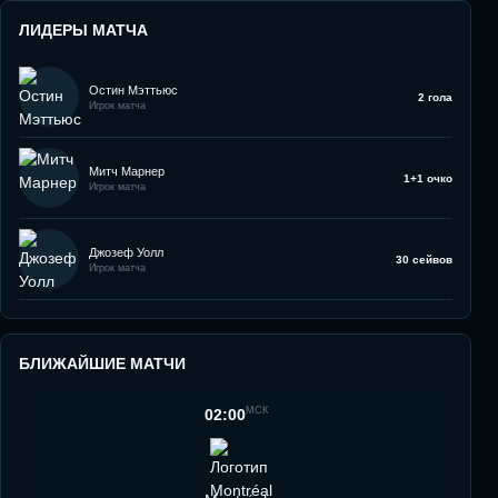
ЛИДЕРЫ МАТЧА
Остин Мэттьюс
2 гола
Игрок матча
Митч Марнер
1+1 очко
Игрок матча
Джозеф Уолл
30 сейвов
Игрок матча
БЛИЖАЙШИЕ МАТЧИ
МСК
02:00