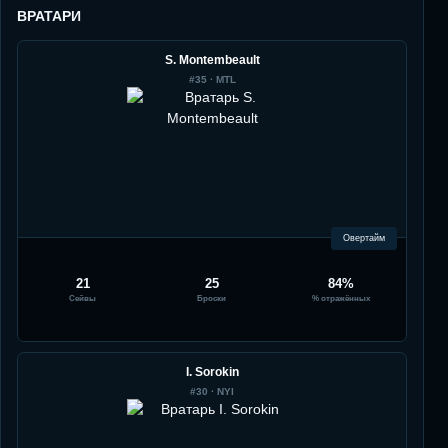
ВРАТАРИ
S. Montembeault
#
35
·
MTL
Овертайм
21
25
84%
Сейвы
Броски
% отражённых
I. Sorokin
#
30
·
NYI