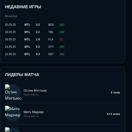
НЕДАВНИЕ ИГРЫ
Montréal
20.05.25
MTL
3:2
BOS
(
W
)
18.05.25
MTL
2:1
TBL
(
W
)
16.05.25
MTL
1:4
FLA
(
L
)
14.05.25
MTL
5:2
OTT
(
W
)
12.05.25
MTL
4:3
DET
(
W
)
ЛИДЕРЫ МАТЧА
Остин Мэттьюс
2 гола
Игрок матча
Митч Марнер
1+1 очко
Игрок матча