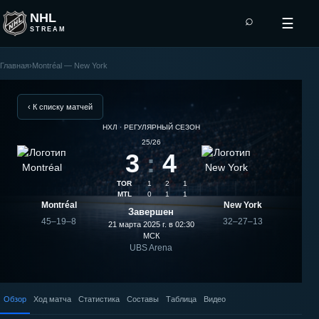
NHL
⌕
☰
STREAM
Главная
›
Montréal — New York
New
York
‹ К списку матчей
НХЛ · РЕГУЛЯРНЫЙ СЕЗОН
—
25/26
3
:
4
Montréal:
TOR
1
2
1
результат
MTL
0
1
1
Montréal
New York
Завершен
матча
45–19–8
32–27–13
21 марта 2025 г. в 02:30
МСК
UBS Arena
Обзор
Ход матча
Статистика
Составы
Таблица
Видео