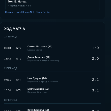
Гол: B. Horvat
4
период ·
03:37
·
3:4
Открыть на NHL.com
NHL GameCenter
ХОД МАТЧА
1
ПЕРИОД
Остин Мэттьюс (23)
1 : 0
05:18
MTL
Бросок с кистей
Джон Таварес (18)
2 : 0
13:42
MTL
Передачи: М. Марнер, В. Нюландер
2
ПЕРИОД
Ник Сузуки (14)
2 : 1
07:31
NYI
Передачи: К. Кофилд, М. Матесон
Митч Марнер (12)
3 : 1
15:54
MTL
Передача: О. Мэттьюс
3
ПЕРИОД
Коул Кофилд (11)