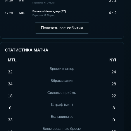
3 : 2
04:26
NYI
Передача: Н. Сузуки
Вильям Нюландер (27)
4 : 2
17:29
MTL
Передача: М. Марнер
Показать все события
СТАТИСТИКА МАТЧА
MTL
NYI
Броски в створ
32
24
Вбрасывания
34
28
Силовые приёмы
18
22
Штраф (мин)
6
8
Большинство
33
0
Блокированные броски