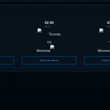
02:00
0
МСК
М
Toronto
VS
Montréal
Minnes
Карточка матча
Карто