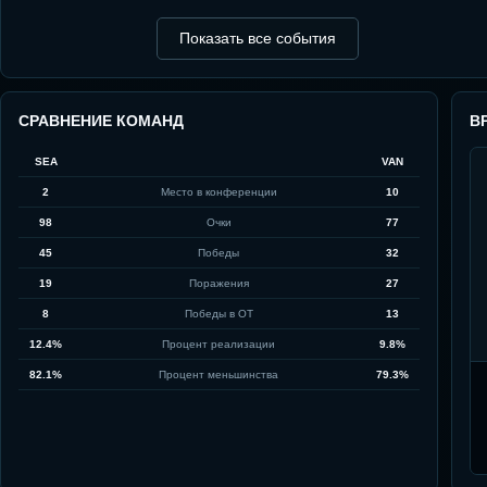
Показать все события
СРАВНЕНИЕ КОМАНД
В
SEA
VAN
2
Место в конференции
10
98
Очки
77
45
Победы
32
19
Поражения
27
8
Победы в ОТ
13
12.4%
Процент реализации
9.8%
82.1%
Процент меньшинства
79.3%