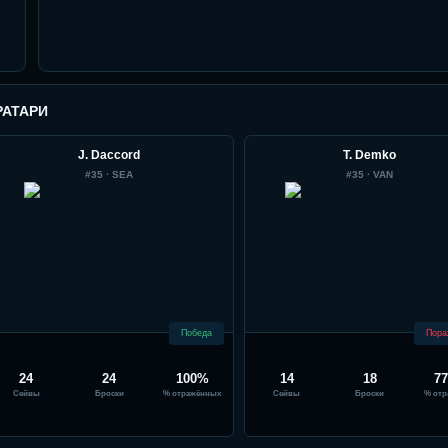
РАТАРИ
J. Daccord
T. Demko
#
35
·
SEA
#
35
·
VAN
Победа
Пора
24
24
100%
14
18
7
Сейвы
Броски
% отражённых
Сейвы
Броски
% отр