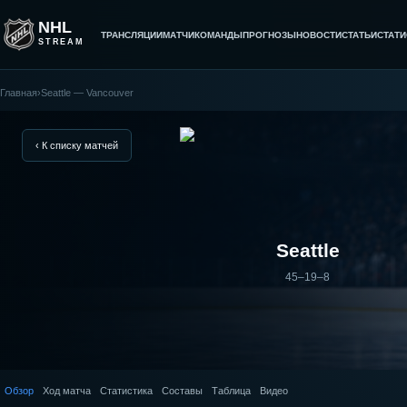
NHL
ТРАНСЛЯЦИИ
МАТЧИ
КОМАНДЫ
ПРОГНОЗЫ
НОВОСТИ
СТАТЬИ
СТАТИ
STREAM
Главная
›
Seattle — Vancouver
Vancouver
—
‹ К списку матчей
Seattle:
результат
Seattle
матча
45–19–8
Обзор
Ход матча
Статистика
Составы
Таблица
Видео