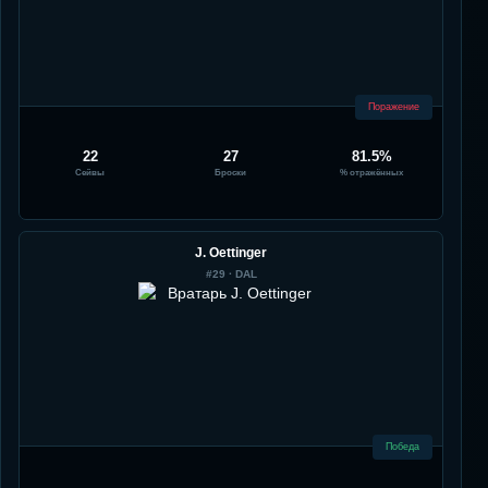
Поражение
22
27
81.5%
Сейвы
Броски
% отражённых
J. Oettinger
#
29
·
DAL
Победа