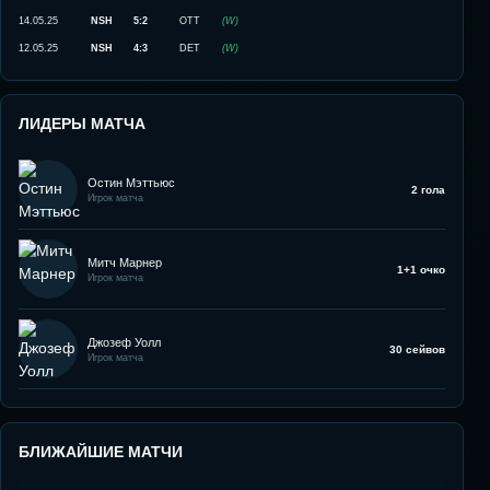
14.05.25
NSH
5:2
OTT
(
W
)
12.05.25
NSH
4:3
DET
(
W
)
ЛИДЕРЫ МАТЧА
Остин Мэттьюс
2 гола
Игрок матча
Митч Марнер
1+1 очко
Игрок матча
Джозеф Уолл
30 сейвов
Игрок матча
БЛИЖАЙШИЕ МАТЧИ