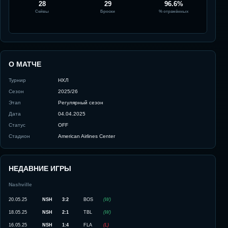
28
29
96.6%
Сейвы
Броски
% отражённых
О МАТЧЕ
Турнир
НХЛ
Сезон
2025/26
Этап
Регулярный сезон
Дата
04.04.2025
Статус
OFF
Стадион
American Airlines Center
НЕДАВНИЕ ИГРЫ
Nashville
20.05.25
NSH
3:2
BOS
(
W
)
18.05.25
NSH
2:1
TBL
(
W
)
16.05.25
NSH
1:4
FLA
(
L
)