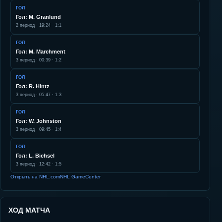
ГОЛ
Гол: M. Granlund
2
период ·
19:24
·
1:1
ГОЛ
Гол: M. Marchment
3
период ·
00:39
·
1:2
ГОЛ
Гол: R. Hintz
3
период ·
05:47
·
1:3
ГОЛ
Гол: W. Johnston
3
период ·
09:45
·
1:4
ГОЛ
Гол: L. Bichsel
3
период ·
12:42
·
1:5
Открыть на NHL.com
NHL GameCenter
ХОД МАТЧА