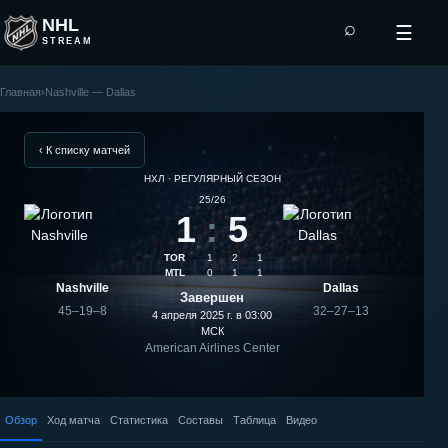
NHL
⌕
☰
STREAM
Главная
›
Nashville — Dallas
Dallas
—
‹ К списку матчей
НХЛ · РЕГУЛЯРНЫЙ СЕЗОН
Nashville:
25/26
1
:
5
результат
TOR
1
2
1
матча
MTL
0
1
1
Nashville
Dallas
Завершен
45–19–8
32–27–13
4 апреля 2025 г. в 03:00
МСК
American Airlines Center
Обзор
Ход матча
Статистика
Составы
Таблица
Видео