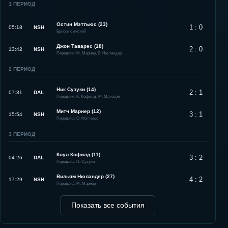
1
ПЕРИОД
Остин Мэттьюс (23)
1 : 0
05:18
NSH
Бросок с кистей
Джон Таварес (18)
2 : 0
13:42
NSH
Передачи: М. Марнер, В. Нюландер
2
ПЕРИОД
Ник Сузуки (14)
2 : 1
07:31
DAL
Передачи: К. Кофилд, М. Матесон
Митч Марнер (12)
3 : 1
15:54
NSH
Передача: О. Мэттьюс
3
ПЕРИОД
Коул Кофилд (11)
3 : 2
04:26
DAL
Передача: Н. Сузуки
Вильям Нюландер (27)
4 : 2
17:29
NSH
Передача: М. Марнер
Показать все события