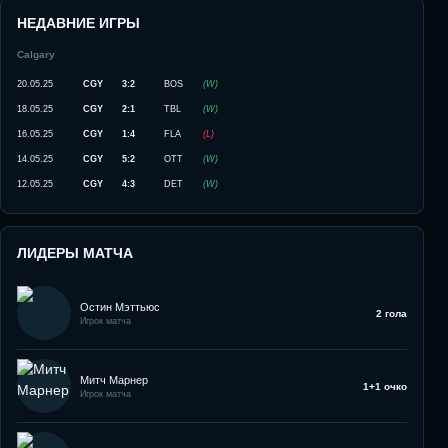
НЕДАВНИЕ ИГРЫ
Calgary
20.05.25
CGY
3:2
BOS
(
W
)
18.05.25
CGY
2:1
TBL
(
W
)
16.05.25
CGY
1:4
FLA
(
L
)
14.05.25
CGY
5:2
OTT
(
W
)
12.05.25
CGY
4:3
DET
(
W
)
ЛИДЕРЫ МАТЧА
Остин Мэттьюс
2 гола
Игрок матча
Митч Марнер
1+1 очко
Игрок матча