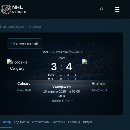
NHL
⌕
☰
STREAM
Главная
›
Calgary — Anaheim
Anaheim
—
‹ К списку матчей
НХЛ · РЕГУЛЯРНЫЙ СЕЗОН
Calgary:
25/26
3
:
4
результат
TOR
1
2
1
матча
MTL
0
1
1
Calgary
Anaheim
Завершен
45–19–8
32–27–13
10 апреля 2025 г. в 05:00
МСК
Honda Center
Обзор
Ход матча
Статистика
Составы
Таблица
Видео