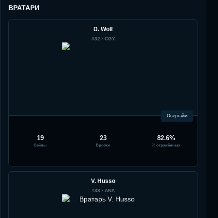
ВРАТАРИ
D. Wolf
#
32
·
CGY
Овертайм
19
23
82.6%
Сейвы
Броски
% отражённых
V. Husso
#
33
·
ANA