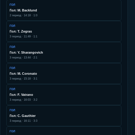
ГОЛ
Гол: M. Backlund
2
период ·
14:18
·
1:0
ГОЛ
Гол: T. Zegras
3
период ·
11:49
·
1:1
ГОЛ
Гол: Y. Sharangovich
3
период ·
13:44
·
2:1
ГОЛ
Гол: M. Coronato
3
период ·
15:18
·
3:1
ГОЛ
Гол: F. Vatrano
3
период ·
16:03
·
3:2
ГОЛ
Гол: C. Gauthier
3
период ·
16:11
·
3:3
ГОЛ