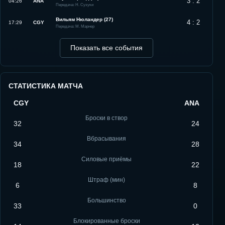
3 : 2
04:26
ANA
Передача: Н. Сузуки
Вильям Нюландер (27)
4 : 2
17:29
CGY
Передача: М. Марнер
Показать все события
СТАТИСТИКА МАТЧА
CGY
ANA
Броски в створ
32
24
Вбрасывания
34
28
Силовые приёмы
18
22
Штраф (мин)
6
8
Большинство
33
0
Блокированные броски