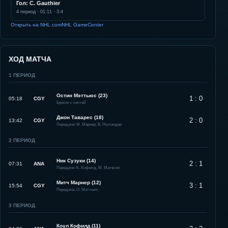
Гол: C. Gauthier
4
период ·
01:11
·
3:4
Открыть на NHL.com
NHL GameCenter
ХОД МАТЧА
1
ПЕРИОД
Остин Мэттьюс (23)
1 : 0
05:18
CGY
Бросок с кистей
Джон Таварес (18)
2 : 0
13:42
CGY
Передачи: М. Марнер, В. Нюландер
2
ПЕРИОД
Ник Сузуки (14)
2 : 1
07:31
ANA
Передачи: К. Кофилд, М. Матесон
Митч Марнер (12)
3 : 1
15:54
CGY
Передача: О. Мэттьюс
3
ПЕРИОД
Коул Кофилд (11)