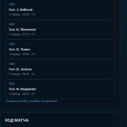
ГОЛ
Гол: J. DeBrusk
2
период ·
04:50
·
1:0
ГОЛ
Гол: K. Sherwood
2
период ·
07:51
·
2:0
ГОЛ
Гол: D. Toews
2
период ·
16:36
·
2:1
ГОЛ
Гол: D. Joshua
3
период ·
06:14
·
3:1
ГОЛ
Гол: N. Hoglander
3
период ·
18:02
·
4:1
Открыть на NHL.com
NHL GameCenter
ХОД МАТЧА