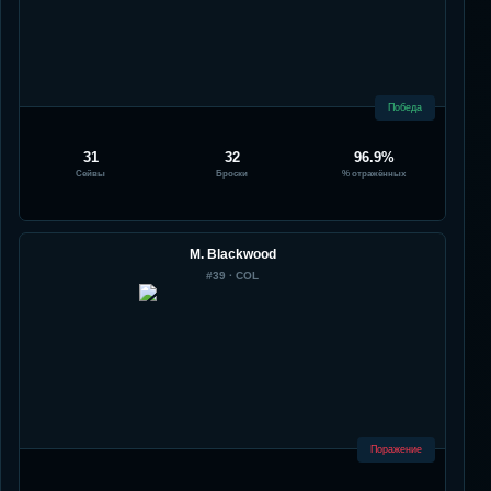
Победа
31
32
96.9%
Сейвы
Броски
% отражённых
M. Blackwood
#
39
·
COL
Поражение