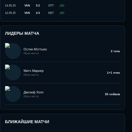
14.05.25
VAN
5:2
OTT
(
W
)
12.05.25
VAN
4:3
DET
(
W
)
ЛИДЕРЫ МАТЧА
Остин Мэттьюс
2 гола
Игрок матча
Митч Марнер
1+1 очко
Игрок матча
Джозеф Уолл
30 сейвов
Игрок матча
БЛИЖАЙШИЕ МАТЧИ