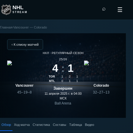
NHL
⌕
☰
STREAM
Главная
›
Vancouver — Colorado
Colorado
—
‹ К списку матчей
НХЛ · РЕГУЛЯРНЫЙ СЕЗОН
Vancouver:
25/26
4
:
1
результат
TOR
1
2
1
матча
MTL
0
1
1
Vancouver
Colorado
Завершен
45–19–8
32–27–13
11 апреля 2025 г. в 04:00
МСК
Ball Arena
Обзор
Ход матча
Статистика
Составы
Таблица
Видео