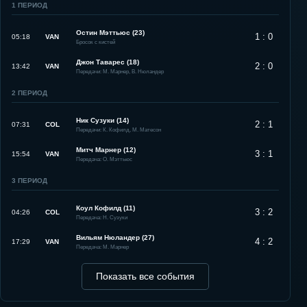
1
ПЕРИОД
Остин Мэттьюс (23)
1 : 0
05:18
VAN
Бросок с кистей
Джон Таварес (18)
2 : 0
13:42
VAN
Передачи: М. Марнер, В. Нюландер
2
ПЕРИОД
Ник Сузуки (14)
2 : 1
07:31
COL
Передачи: К. Кофилд, М. Матесон
Митч Марнер (12)
3 : 1
15:54
VAN
Передача: О. Мэттьюс
3
ПЕРИОД
Коул Кофилд (11)
3 : 2
04:26
COL
Передача: Н. Сузуки
Вильям Нюландер (27)
4 : 2
17:29
VAN
Передача: М. Марнер
Показать все события