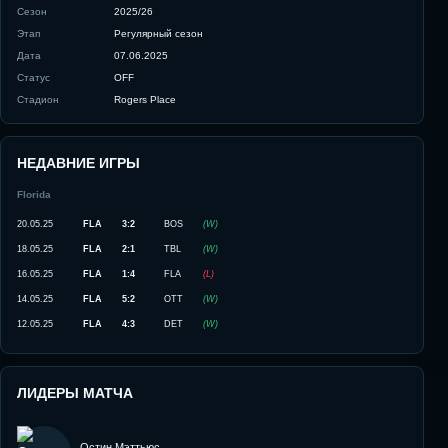
Сезон
2025/26
Этап
Регулярный сезон
Дата
07.06.2025
Статус
OFF
Стадион
Rogers Place
НЕДАВНИЕ ИГРЫ
Florida
20.05.25
FLA
3:2
BOS
(
W
)
18.05.25
FLA
2:1
TBL
(
W
)
16.05.25
FLA
1:4
FLA
(
L
)
14.05.25
FLA
5:2
OTT
(
W
)
12.05.25
FLA
4:3
DET
(
W
)
ЛИДЕРЫ МАТЧА
Остин Мэттьюс