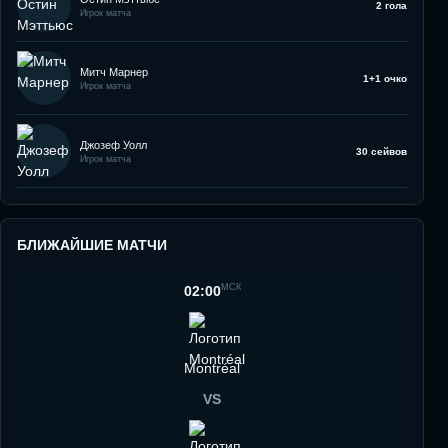
2 гола
Игрок матча
Митч Марнер
1+1 очко
Игрок матча
Джозеф Уолл
30 сейвов
Игрок матча
БЛИЖАЙШИЕ МАТЧИ
МСК
02:00
Montréal
VS