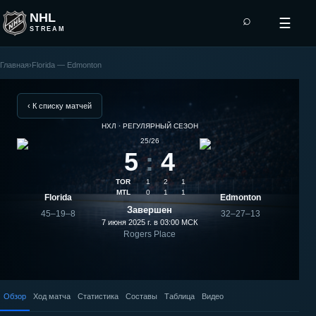
NHL
⌕
☰
STREAM
Главная
›
Florida — Edmonton
Финал
Кубка
‹ К списку матчей
НХЛ · РЕГУЛЯРНЫЙ СЕЗОН
Стэнли:
25/26
5
:
4
Edmonton
TOR
1
2
1
—
MTL
0
1
1
Florida
Edmonton
Завершен
45–19–8
32–27–13
Florida
7 июня 2025 г. в 03:00
МСК
Rogers Place
Обзор
Ход матча
Статистика
Составы
Таблица
Видео