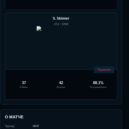
S. Skinner
#
74
·
EDM
Поражение
37
42
88.1%
Сейвы
Броски
% отражённых
О МАТЧЕ
Турнир
НХЛ