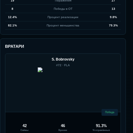
19
Поражения
27
8
Победы в ОТ
13
12.4%
Процент реализации
9.8%
82.1%
Процент меньшинства
79.3%
ВРАТАРИ
S. Bobrovsky
#
72
·
FLA
Победа
42
46
91.3%
Сейвы
Броски
% отражённых