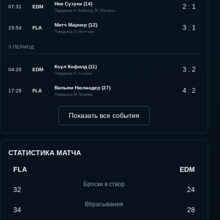
Ник Сузуки (14)
2 : 1
07:31
EDM
Передачи: К. Кофилд, М. Матесон
Митч Марнер (12)
3 : 1
15:54
FLA
Передача: О. Мэттьюс
3
ПЕРИОД
Коул Кофилд (11)
3 : 2
04:26
EDM
Передача: Н. Сузуки
Вильям Нюландер (27)
4 : 2
17:29
FLA
Передача: М. Марнер
Показать все события
СТАТИСТИКА МАТЧА
FLA
EDM
Броски в створ
32
24
Вбрасывания
34
28