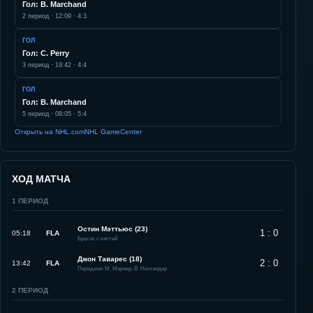
Гол: B. Marchand
2
период ·
12:09
·
4:3
ГОЛ
Гол: C. Perry
3
период ·
19:42
·
4:4
ГОЛ
Гол: B. Marchand
5
период ·
08:05
·
5:4
Открыть на NHL.com
NHL GameCenter
ХОД МАТЧА
1
ПЕРИОД
Остин Мэттьюс (23)
1 : 0
05:18
FLA
Бросок с кистей
Джон Таварес (18)
2 : 0
13:42
FLA
Передачи: М. Марнер, В. Нюландер
2
ПЕРИОД