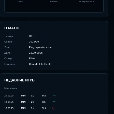
Сейвы
Броски
% отражённых
О МАТЧЕ
Турнир
НХЛ
Сезон
2025/26
Этап
Регулярный сезон
Дата
22.09.2025
Статус
FINAL
Стадион
Canada Life Centre
НЕДАВНИЕ ИГРЫ
Minnesota
20.05.25
MIN
3:2
BOS
(
W
)
18.05.25
MIN
2:1
TBL
(
W
)
16.05.25
MIN
1:4
FLA
(
L
)