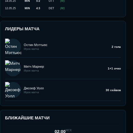
14.05.25
MIN
5:2
OTT
(
W
)
12.05.25
MIN
4:3
DET
(
W
)
ЛИДЕРЫ МАТЧА
Остин Мэттьюс
2 гола
Игрок матча
Митч Марнер
1+1 очко
Игрок матча
Джозеф Уолл
30 сейвов
Игрок матча
БЛИЖАЙШИЕ МАТЧИ
МСК
02:00