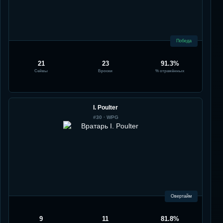
Победа
21
23
91.3%
Сейвы
Броски
% отражённых
I. Poulter
#
30
·
WPG
Овертайм
9
11
81.8%