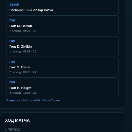
ОБЗОР
Расширенный обзор матча
ГОЛ
Гол: M. Barron
1
период ·
05:33
·
0:1
ГОЛ
Гол: D. Zhilkin
1
период ·
08:02
·
0:2
ГОЛ
Гол: Y. Trenin
2
период ·
04:23
·
1:2
ГОЛ
Гол: H. Haight
3
период ·
17:02
·
2:2
Открыть на NHL.com
NHL GameCenter
ХОД МАТЧА
1
ПЕРИОД