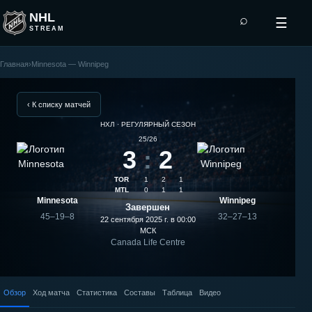
NHL
⌕
☰
STREAM
Главная
›
Minnesota — Winnipeg
Winnipeg
—
‹ К списку матчей
НХЛ · РЕГУЛЯРНЫЙ СЕЗОН
Minnesota:
25/26
3
:
2
результат
TOR
1
2
1
матча
MTL
0
1
1
Minnesota
Winnipeg
Завершен
45–19–8
32–27–13
22 сентября 2025 г. в 00:00
МСК
Canada Life Centre
Обзор
Ход матча
Статистика
Составы
Таблица
Видео