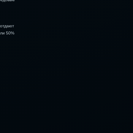
 отдают
или 50%