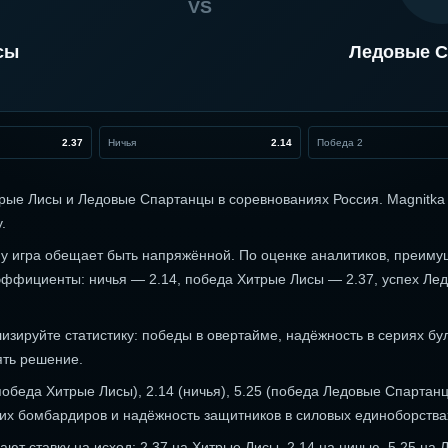
VS
сы
Ледовые С
2.37
Ничья
2.14
Победа 2
итрые Лисы и Ледовые Спартанцы в соревнованиях Россия. Magnitk
.
у игра обещает быть напряжённой. По оценке аналитиков, преиму
оэффициенты: ничья — 2.14, победа Хитрые Лисы — 2.37, успех Ле
ализируйте статистику: победы в овертайме, надёжность в сериях бу
ть решение.
победа Хитрые Лисы), 2.14 (ничья), 5.25 (победа Ледовые Спартан
их бомбардиров и надёжность защитников в силовых единоборства
ют ставку на исход: 2.37 на Хитрые Лисы, 2.14 на ничью, 5.25 на