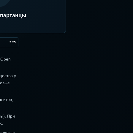
партанцы
5.25
a Open
щество у
довые
ллитов,
цы). При
х.
 Ледовые