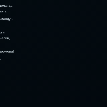
Аделаида
тата.
оманду и
огут
нелин,
 времени!
и