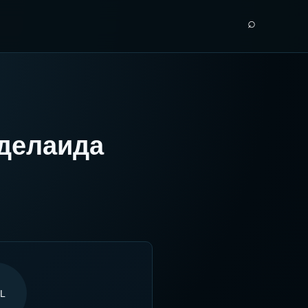
⌕
делаида
L