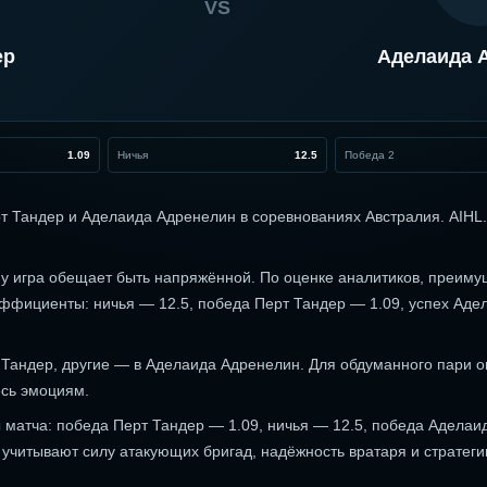
VS
ер
Аделаида 
1.09
Ничья
12.5
Победа 2
ерт Тандер и Аделаида Адренелин в соревнованиях Австралия. AIHL.
у игра обещает быть напряжённой. По оценке аналитиков, преиму
оэффициенты: ничья — 12.5, победа Перт Тандер — 1.09, успех Аде
 Тандер, другие — в Аделаида Адренелин. Для обдуманного пари 
сь эмоциям.
матча: победа Перт Тандер — 1.09, ничья — 12.5, победа Аделаи
учитывают силу атакующих бригад, надёжность вратаря и стратег