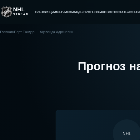
NHL
ТРАНСЛЯЦИИ
МАТЧИ
КОМАНДЫ
ПРОГНОЗЫ
НОВОСТИ
СТАТЬИ
СТАТИ
STREAM
Главная
›
Перт Тандер — Аделаида Адренелин
Прогноз н
NHL