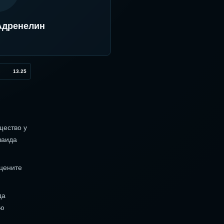
Адренелин
13.25
щество у
лаида
оцените
да
ию