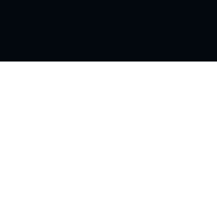
NHL
STREAM
Хоккейный портал: матчи, новости, аналитика и статистика НХЛ.
TG
VK
Навигация
Информация
Трансляции
Новости
Матчи
Статьи
Команды
Статистика
Прогнозы
О проекте