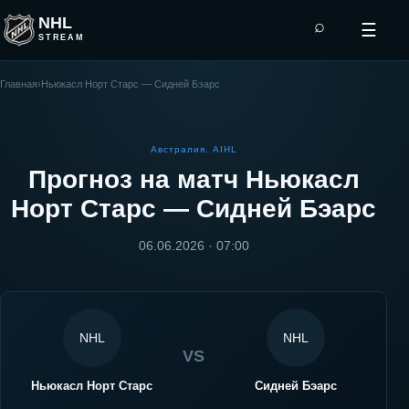
NHL
⌕
☰
STREAM
Главная
›
Ньюкасл Норт Старс — Сидней Бэарс
Австралия. AIHL
Прогноз на матч
Ньюкасл
Норт Старс
—
Сидней Бэарс
06.06.2026 · 07:00
NHL
NHL
VS
Ньюкасл Норт Старс
Сидней Бэарс