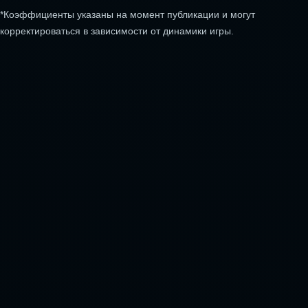
*Коэффициенты указаны на момент публикации и могут
корректироваться в зависимости от динамики игры.