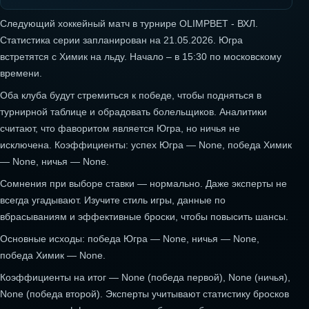
Следующий хоккейный матч в турнире OLIMPBET - ВХЛ.
Статистика серии запланирован на 21.05.2026. Югра
встретятся с Химик на льду. Начало – в 15:30 по московскому
времени.
Оба клуба будут стремиться к победе, чтобы подняться в
турнирной таблице и обрадовать болельщиков. Аналитики
считают, что фаворитом является Югра, но ничья не
исключена. Коэффициенты: успех Югра — None, победа Химик
— None, ничья — None.
Сомнения при выборе ставки — нормально. Даже эксперты не
всегда угадывают. Изучите стиль игры, данные по
вбрасываниям и эффективные броски, чтобы повысить шансы.
Основные исходы: победа Югра — None, ничья — None,
победа Химик — None.
Коэффициенты на итог — None (победа первой), None (ничья),
None (победа второй). Эксперты учитывают статистику бросков