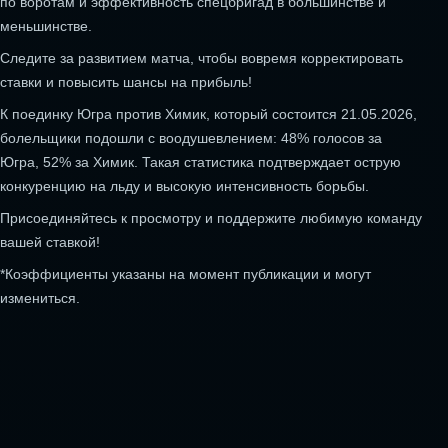
по воротам и эффективность спецбригад в большинстве и
меньшинстве.
Следите за развитием матча, чтобы вовремя корректировать
ставки и повысить шансы на прибыль!
К поединку Югра против Химик, который состоится 21.05.2026,
болельщики подошли с воодушевлением: 48% голосов за
Югра, 52% за Химик. Такая статистика подтверждает острую
конкуренцию на льду и высокую интенсивность борьбы.
Присоединяйтесь к просмотру и поддержите любимую команду
вашей ставкой!
*Коэффициенты указаны на момент публикации и могут
измениться.