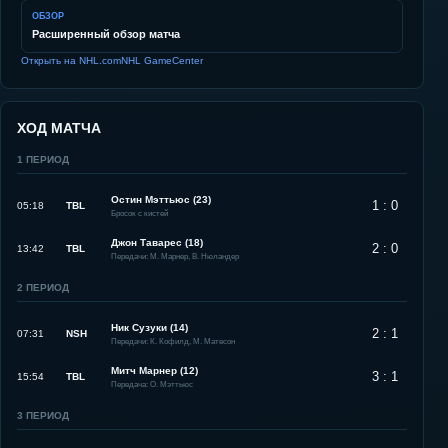
ОБЗОР
Расширенный обзор матча
Открыть на NHL.com
NHL GameCenter
ХОД МАТЧА
1
ПЕРИОД
Остин Мэттьюс (23)
1 : 0
05:18
TBL
Бросок с кистей
Джон Таварес (18)
2 : 0
13:42
TBL
Передачи: М. Марнер, В. Нюландер
2
ПЕРИОД
Ник Сузуки (14)
2 : 1
07:31
NSH
Передачи: К. Кофилд, М. Матесон
Митч Марнер (12)
3 : 1
15:54
TBL
Передача: О. Мэттьюс
3
ПЕРИОД