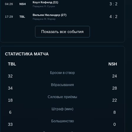
Коул Кофилд (11)
3 : 2
04:26
NSH
Передача: Н. Сузуки
Вильям Нюландер (27)
4 : 2
17:29
TBL
Передача: М. Марнер
Показать все события
СТАТИСТИКА МАТЧА
TBL
NSH
Броски в створ
32
24
Вбрасывания
34
28
Силовые приёмы
18
22
Штраф (мин)
6
8
Большинство
33
0